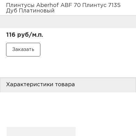
нам
Плинтусы Aberhof ABF 70 Плинтус 7135
Дуб Платиновый
маг
116 руб/м.п.
офи
Характеристики товара
рек