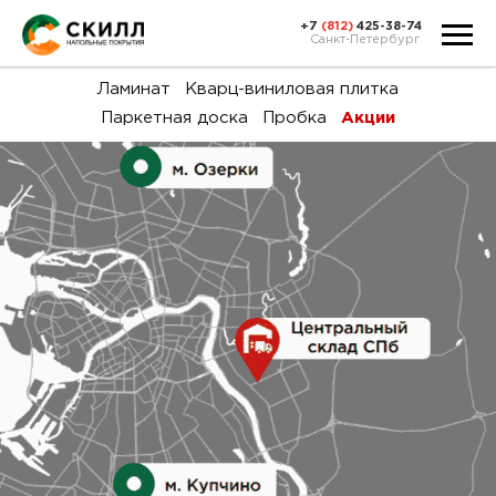
+7
(812)
425-38-74
Санкт-Петербург
Ка
Ламинат
Кварц-виниловая плитка
Паркетная доска
Пробка
Акции
тов
Н
акц
Га
пок
и
вин
воз
Ка