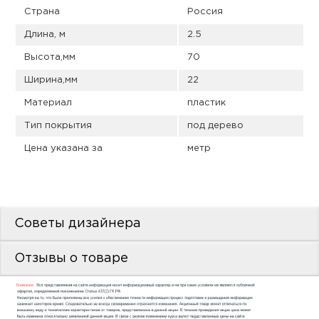
пис
Страна
Россия
дир
Длина, м
2.5
Высота,мм
70
Ширина,мм
22
Материал
пластик
пис
Тип покрытия
под дерево
дир
Цена указана за
метр
Советы дизайнера
Отзывы о товаре