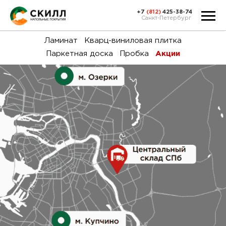
+7
(812)
425-38-74
Санкт-Петербург
Ка
Ламинат
Кварц-виниловая плитка
Паркетная доска
Пробка
Акции
тов
Н
акц
Га
пок
и
вин
воз
Ка