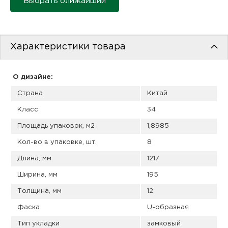
Выбрать ближайший
пис
дир
Характеристики товара
пис
О дизайне:
Страна
Китай
дир
Класс
34
Площадь упаковок, м2
1,8985
Кол-во в упаковке, шт.
8
Длина, мм
1217
Ширина, мм
195
Толщина, мм
12
Фаска
U-образная
Тип укладки
замковый