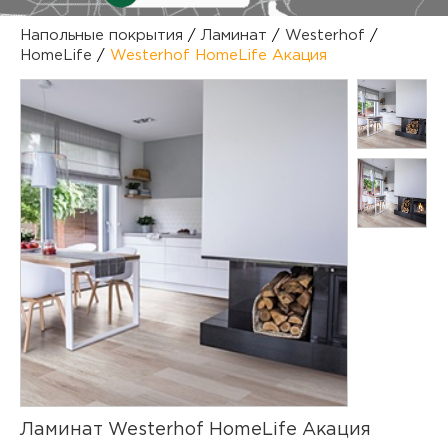
куп
Напольные покрытия
/
Ламинат
/
Westerhof
/
HomeLife
/
Westerhof HomeLife Акация
отз
М
опл
раб
тов
Дл
нап
юр.
пок
маг
Ва
рек
Ко
рек
с
Ламинат Westerhof HomeLife Акация