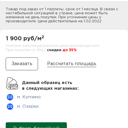
нам
Товар под заказ от 1 паллеты, срок от 1 месяца. В связи с
нестабильной ситуацией в стране, цена может быть
изменена на день покупки. При уточнении цены у
производителя. Цена действительна на 1.02.2022
маг
2
1 900 руб/м
Указана рекомендованная цена производителя.
При покупке от 10м2
cкидки
до 35%
офи
Рассчитать площадь
Данный образец есть
в следующих магазинах:
м. Купчино
рек
м. Озерки