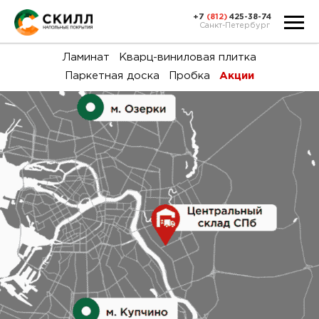
+7
(812)
425-38-74
Санкт-Петербург
Ка
Ламинат
Кварц-виниловая плитка
Паркетная доска
Пробка
Акции
тов
Н
акц
Га
пок
и
вин
воз
Ка