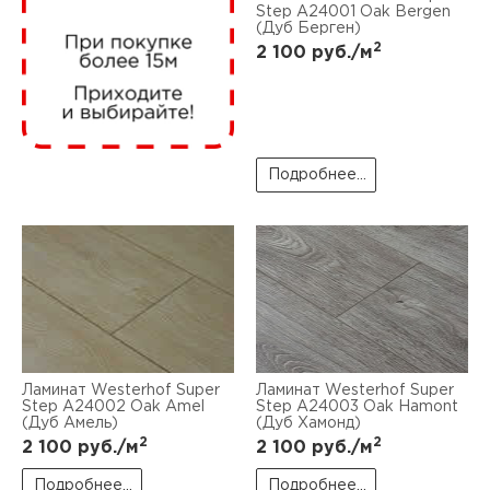
нам
Step А24001 Oak Bergen
(Дуб Берген)
2
2 100
руб./м
маг
Подробнее...
офи
рек
Ламинат Westerhof Super
Ламинат Westerhof Super
Step А24002 Oak Amel
Step А24003 Oak Hamont
(Дуб Амель)
(Дуб Хамонд)
2
2
2 100
руб./м
2 100
руб./м
Подробнее...
Подробнее...