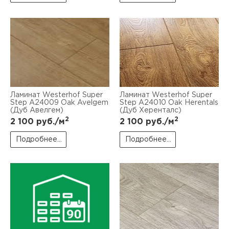
Ламинат Westerhof Super
Ламинат Westerhof Super
Step А24009 Oak Avelgem
Step А24010 Oak Herentals
(Дуб Авелгем)
(Дуб Херенталс)
2
2
2 100
руб./м
2 100
руб./м
Подробнее...
Подробнее...