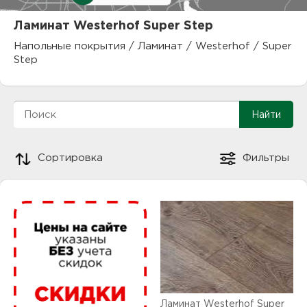
куп
Ламинат Westerhof Super Step
отз
М
Напольные покрытия
/
Ламинат
/
Westerhof
/
Super
Step
опл
раб
тов
Дл
нап
юр.
Сортировка
Фильтры
пок
маг
Ва
рек
Ко
рек
с
Ламинат Westerhof Super