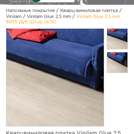
куп
Напольные покрытия
/
Кварц-виниловая плитка
/
Vinilam
/
Vinilam Glue 2,5 mm
/
Vinilam Glue 2,5 mm
отз
М
8855 Дуб Штур (4,16)
опл
раб
тов
Дл
нап
юр.
пок
маг
Ва
рек
Ко
рек
с
Кварцвиниловая плитка Vinilam Glue 2,5