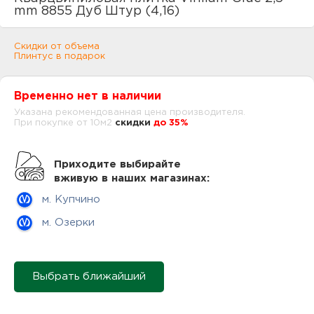
нам
mm 8855 Дуб Штур (4,16)
Скидки от объема
Плинтус в подарок
маг
Временно нет в наличии
Указана рекомендованная цена производителя.
При покупке от 10м2
cкидки
до 35%
офи
Приходите выбирайте
вживую в наших магазинах:
м. Купчино
м. Озерки
рек
Выбрать ближайший