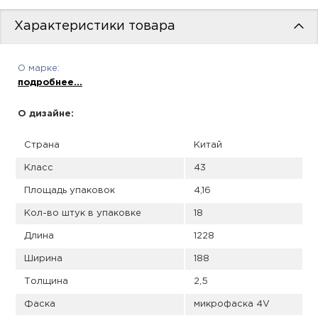
пис
Характеристики товара
дир
О марке:
подробнее...
пис
О дизайне:
дир
Страна
Китай
Класс
43
Площадь упаковок
4,16
Кол-во штук в упаковке
18
Длина
1228
Ширина
188
Толщина
2,5
Фаска
микрофаска 4V