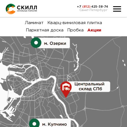
+7
(812)
425-38-74
Санкт-Петербург
Ка
Ламинат
Кварц-виниловая плитка
Паркетная доска
Пробка
Акции
тов
Н
акц
Га
пок
и
вин
воз
Ка