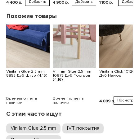
Добавить
Добавить
Добавить
4 400 р.
4 900 р.
1 100 р.
Похожие товары
Vinilam Glue 2,5 mm
Vinilam Glue 2,5 mm
Vinilam Click 10120V
8855 Дуб Штур (4,16)
10675 Дуб Гюстров
Дуб Намюр
(4,16)
Временно нет в
Временно нет в
Посмотреть
4 099 р.
наличии
наличии
С этим часто ищут
Vinilam Glue 2,5 mm
IVT покрытия