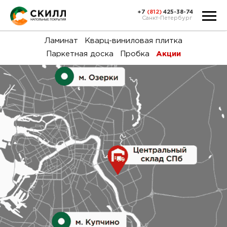
+7
(812)
425-38-74
Санкт-Петербург
Ка
Ламинат
Кварц-виниловая плитка
Паркетная доска
Пробка
Акции
тов
Н
акц
Га
пок
и
вин
воз
Ка