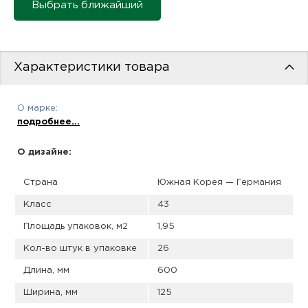
пис
Выбрать ближайший
дир
Характеристики товара
пис
О марке:
подробнее...
дир
О дизайне:
Страна
Южная Корея — Германия
Класс
43
Площадь упаковок, м2
1,95
Кол-во штук в упаковке
26
Длина, мм
600
Ширина, мм
125