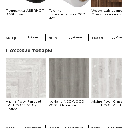
Подложка ABERHOF
Пленка
Wood-Lab Legno
BASE 1 мм
полиэтиленова 200
Орех пекан шокол
мкм
Добавить
Добавить
Добавить
300 р.
80 р.
1 100 р.
Похожие товары
Alpine floor Parquet
Norland NEOWOOD
Alpine floor Classic
LVT ECO 16-21 Дуб
2001-9 Namsen
Light ЕСО182-88 MC
Полис