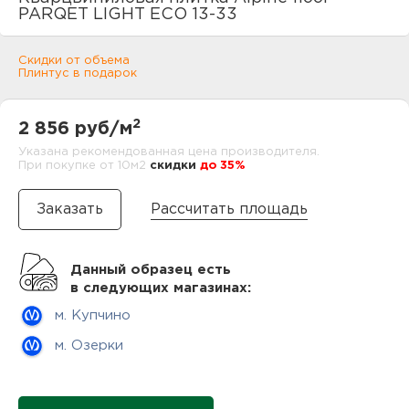
нам
PARQET LIGHT ECO 13-33
Скидки от объема
Плинтус в подарок
маг
2
2 856 руб/м
Указана рекомендованная цена производителя.
При покупке от 10м2
cкидки
до 35%
офи
Рассчитать площадь
Данный образец есть
в следующих магазинах:
м. Купчино
рек
м. Озерки