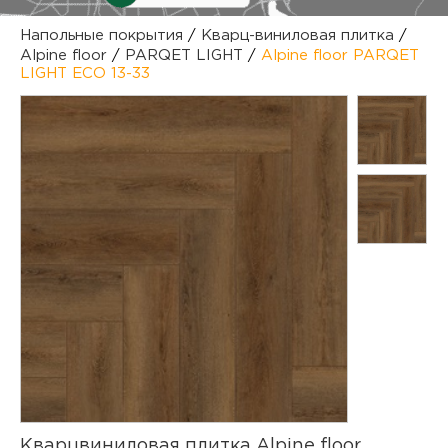
куп
Напольные покрытия
/
Кварц-виниловая плитка
/
Alpine floor
/
PARQET LIGHT
/
Alpine floor PARQET
отз
М
LIGHT ECO 13-33
опл
раб
тов
Дл
нап
юр.
пок
маг
Ва
рек
Ко
рек
с
Кварцвиниловая плитка Alpine floor