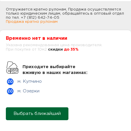
нам
Отгружается кратно рулонам, Продажа осуществляется
только юридическим лицам, обращайтесь в оптовый отдел
по тел. +7 (812) 642-74-05
Продажа кратно рулонам
маг
Временно нет в наличии
Указана рекомендованная цена производителя.
При покупке от 10м2
cкидки
до 35%
офи
Приходите выбирайте
вживую в наших магазинах:
м. Купчино
м. Озерки
рек
Выбрать ближайший