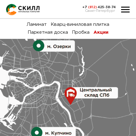
+7
(812)
425-38-74
Санкт-Петербург
Ка
Ламинат
Кварц-виниловая плитка
Паркетная доска
Пробка
Акции
тов
Н
акц
Га
пок
и
вин
воз
Ка