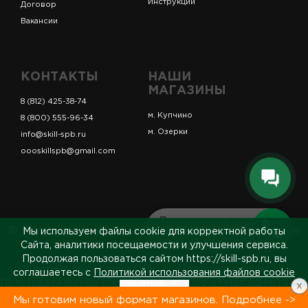
Инструкции
Договор
Вакансии
КОНТАКТЫ
НАШИ
МАГАЗИНЫ
8 (812) 425-38-74
м. Купчино
8 (800) 555-96-34
м. Озерки
info@skill-spb.ru
oooskillspb@gmail.com
Перезвоним вам
© ИП Коновалов Д.А., ОГРНИП 325784700361023. Все
Мы используем файлы cookie для корректной работы
за 5 минут
права защищены.
Сайта, аналитики посещаемости и улучшения сервиса.
Продолжая пользоваться сайтом https://skill-spb.ru, вы
Политика обработки ПДн
Политика cookies
соглашаетесь с
Политикой использования файлов cookie
Пользовательское соглашение
Публичная оферта
x
Принять
Сведения о продавце
Мы готовим новый формат магазинов. Подробнее ->