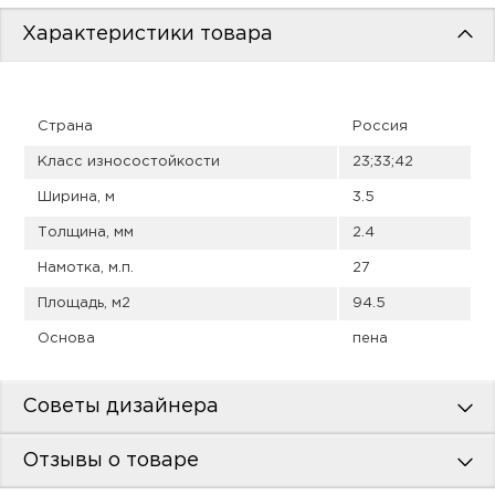
пис
Характеристики товара
дир
Страна
Россия
пис
Класс износостойкости
23;33;42
Ширина, м
3.5
дир
Толщина, мм
2.4
Намотка, м.п.
27
Площадь, м2
94.5
Основа
пена
Советы дизайнера
Отзывы о товаре