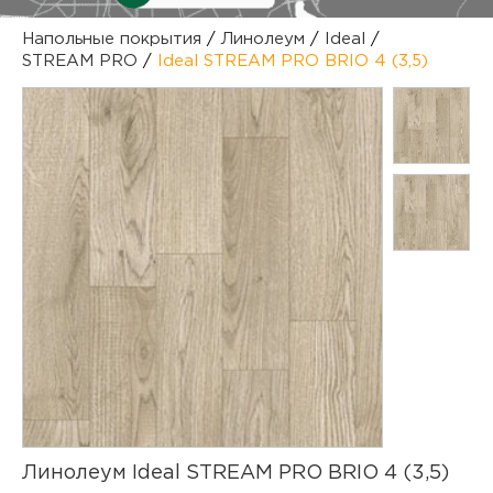
куп
Напольные покрытия
/
Линолеум
/
Ideal
/
STREAM PRO
/
Ideal STREAM PRO BRIO 4 (3,5)
отз
М
опл
раб
тов
Дл
нап
юр.
пок
маг
Ва
рек
Ко
рек
с
Линолеум Ideal STREAM PRO BRIO 4 (3,5)