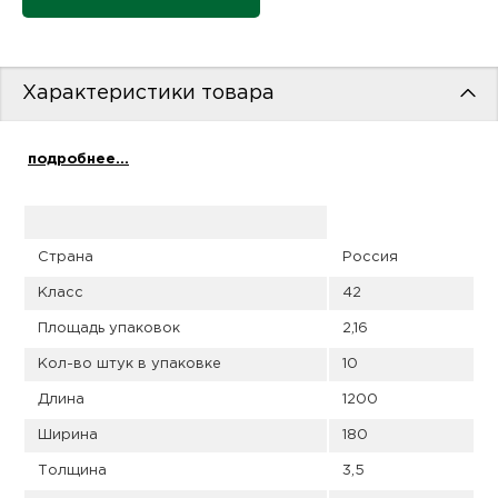
пис
дир
Характеристики товара
подробнее...
пис
дир
Страна
Россия
Класс
42
Площадь упаковок
2,16
Кол-во штук в упаковке
10
Длина
1200
Ширина
180
Толщина
3,5