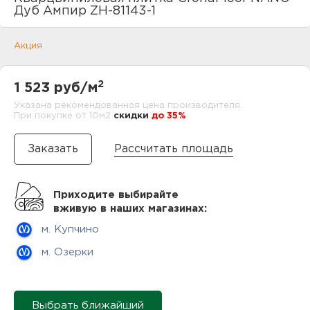
нам
Дуб Ампир ZH-81143-1
Акция
маг
2
1 523 руб/м
Указана рекомендованная цена производителя.
При покупке от 10м2
cкидки
до 35%
офи
Рассчитать площадь
Приходите выбирайте
вживую в наших магазинах:
м. Купчино
рек
м. Озерки
Выбрать ближайший