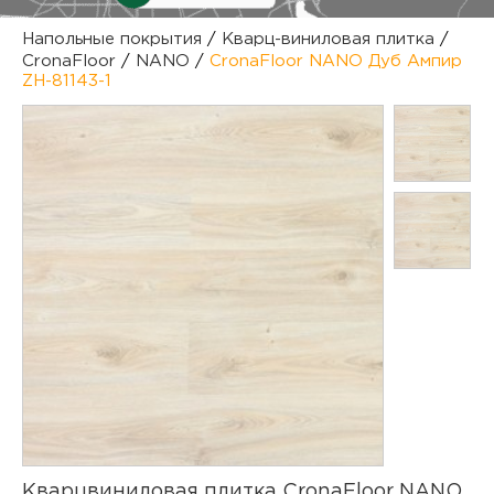
куп
Напольные покрытия
/
Кварц-виниловая плитка
/
CronaFloor
/
NANO
/
CronaFloor NANO Дуб Ампир
отз
М
ZH-81143-1
опл
раб
тов
Дл
нап
юр.
пок
маг
Ва
рек
Ко
рек
с
Кварцвиниловая плитка CronaFloor NANO