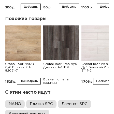
Добавить
Добавить
Добавить
300 р.
80 р.
1 100 р.
Похожие товары
CronaFloor NANO
CronaFloor Etna Дуб
CronaFloor WOOD
Дуб Бремен ZH-
Джемма АКЦИЯ
Дуб Беленый ZH-
82021-7
81117-2
Временно нет в
Посмотреть
Посмотреть
1 523 р.
1 706 р.
наличии
С этим часто ищут
NANO
Плитка SPC
Ламинат SPC
Каменный ламинат