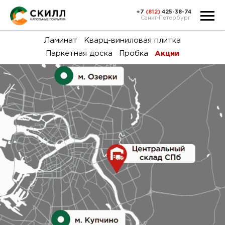
+7
(812)
425-38-74
Санкт-Петербург
Ка
Ламинат
Кварц-виниловая плитка
Паркетная доска
Пробка
Акции
тов
Н
акц
Га
пок
и
вин
воз
Ка