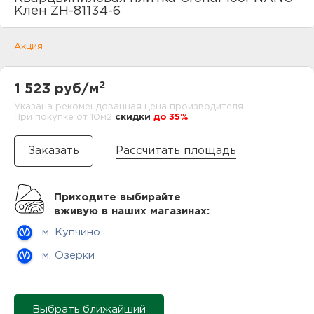
нам
Клен ZH-81134-6
Акция
маг
2
1 523 руб/м
Указана рекомендованная цена производителя.
При покупке от 10м2
cкидки
до 35%
офи
Рассчитать площадь
Приходите выбирайте
вживую в наших магазинах:
м. Купчино
рек
м. Озерки
Выбрать ближайший