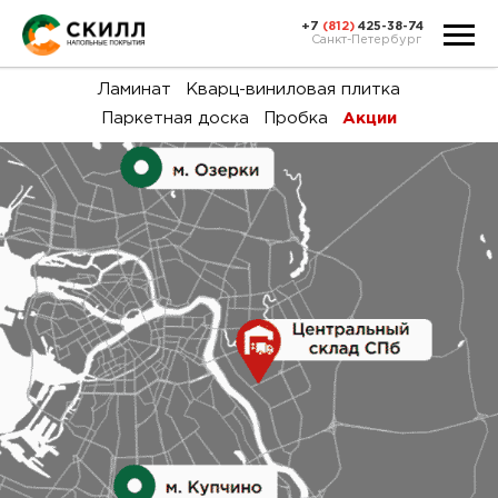
+7
(812)
425-38-74
Санкт-Петербург
Ка
Ламинат
Кварц-виниловая плитка
Паркетная доска
Пробка
Акции
тов
Н
акц
Га
пок
и
вин
воз
Ка