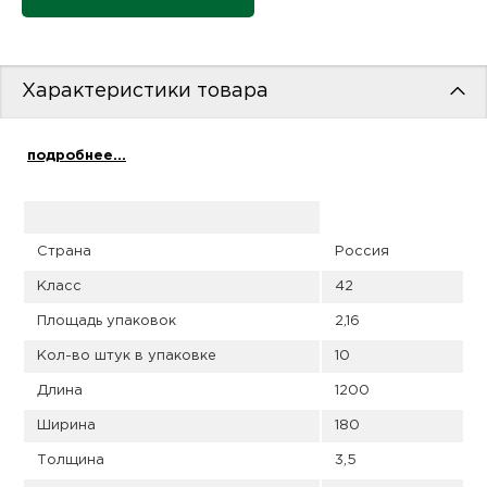
пис
дир
Характеристики товара
подробнее...
пис
дир
Страна
Россия
Класс
42
Площадь упаковок
2,16
Кол-во штук в упаковке
10
Длина
1200
Ширина
180
Толщина
3,5