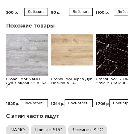
Добавить
Добавить
Добавить
300 р.
80 р.
1 100 р.
Похожие товары
CronaFloor NANO
CronaFloor Alpha Дуб
CronaFloor STONE
Дуб Лондон ZH-81133-
Москва А 104
Ноче BD-602-11
2
Посмотреть
Посмотреть
Посмотреть
1 523 р.
1 344 р.
1 706 р.
С этим часто ищут
NANO
Плитка SPC
Ламинат SPC