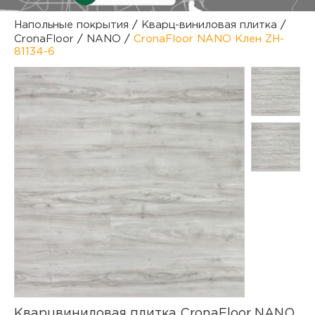
куп
Напольные покрытия
/
Кварц-виниловая плитка
/
CronaFloor
/
NANO
/
CronaFloor NANO Клен ZH-
отз
М
81134-6
опл
раб
тов
Дл
нап
юр.
пок
маг
Ва
рек
Ко
рек
с
Кварцвиниловая плитка CronaFloor NANO