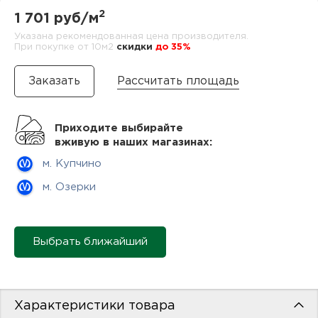
нам
2
1 701 руб/м
Указана рекомендованная цена производителя.
При покупке от 10м2
cкидки
до 35%
маг
Рассчитать площадь
Приходите выбирайте
вживую в наших магазинах:
офи
м. Купчино
м. Озерки
Выбрать ближайший
рек
Характеристики товара