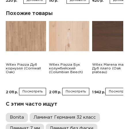
220 р.
110 р.
420 р.
Похожие товары
Witex Piazza Дуб
Witex Piazza Бук
Witex Marena maxi 
корнуэлл (Cornwall
колумбийский
Дуб плато (Oak
Oak)
(Columbian Beech)
plateau)
Посмотреть
Посмотреть
Посмотреть
2 011 р.
2 011 р.
1 942 р.
С этим часто ищут
Bonita
Ламинат Германия 32 класс
Ламинат 7 мм
Ламинат без фаски