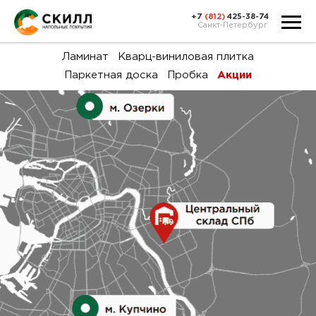
+7
(812)
425-38-74
Санкт-Петербург
Ка
Ламинат
Кварц-виниловая плитка
Паркетная доска
Пробка
Акции
тов
Н
акц
Га
пок
и
вин
воз
Ка