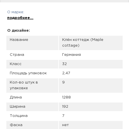
пис
О марке:
дир
подробнее...
О дизайне:
Название
Клён коттедж (Maple
пис
cottage)
дир
Страна
Германия
Класс
32
Площадь упаковок
2,47
Кол-во штук в
9
упаковке
Длина
1288
Ширина
192
Толщина
7
Фаска
нет