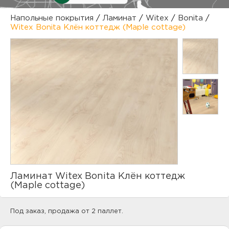
куп
Напольные покрытия
/
Ламинат
/
Witex
/
Bonita
/
Witex Bonita Клён коттедж (Maple cottage)
отз
М
опл
раб
тов
Дл
нап
юр.
пок
маг
Ва
рек
Ко
Ламинат Witex Bonita Клён коттедж
рек
(Maple cottage)
с
Под заказ, продажа от 2 паллет.