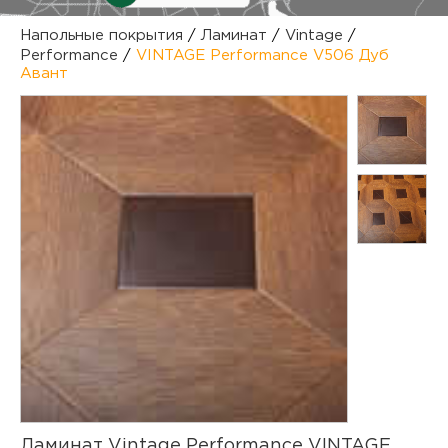
куп
Напольные покрытия
/
Ламинат
/
Vintage
/
Performance
/
VINTAGE Performance V506 Дуб
отз
М
Авант
опл
раб
тов
Дл
нап
юр.
пок
маг
Ва
рек
Ко
рек
с
Ламинат Vintage Performance VINTAGE