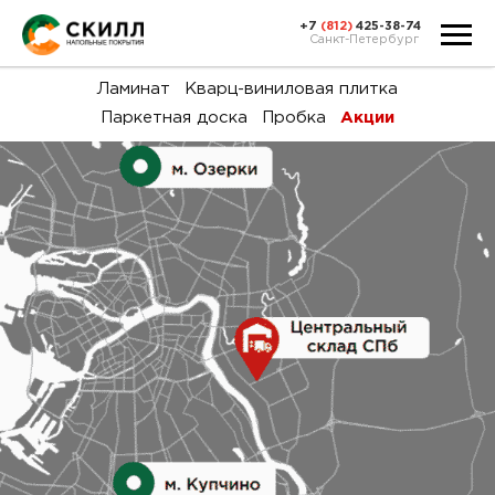
+7
(812)
425-38-74
Санкт-Петербург
Ка
Ламинат
Кварц-виниловая плитка
Паркетная доска
Пробка
Акции
тов
Н
акц
Га
пок
и
вин
воз
Ка