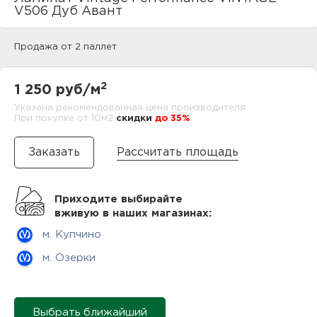
нам
V506 Дуб Авант
Продажа от 2 паллет
маг
2
1 250 руб/м
Указана рекомендованная цена производителя.
При покупке от 10м2
cкидки
до 35%
офи
Рассчитать площадь
Приходите выбирайте
вживую в наших магазинах:
м. Купчино
рек
м. Озерки
Выбрать ближайший