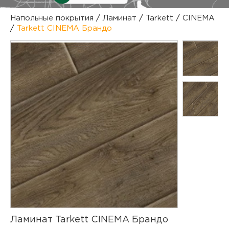
куп
Напольные покрытия
/
Ламинат
/
Tarkett
/
CINEMA
/
Tarkett CINEMA Брандо
отз
М
опл
раб
тов
Дл
нап
юр.
пок
маг
Ва
рек
Ко
рек
с
Ламинат Tarkett CINEMA Брандо