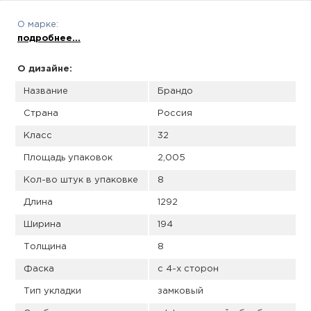
пис
О марке:
дир
подробнее...
О дизайне:
Название
Брандо
пис
Страна
Россия
дир
Класс
32
Площадь упаковок
2,005
Кол-во штук в упаковке
8
Длина
1292
Ширина
194
Толщина
8
Фаска
с 4-х сторон
Тип укладки
замковый