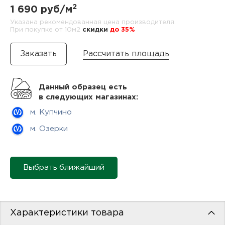
нам
2
1 690 руб/м
Указана рекомендованная цена производителя.
При покупке от 10м2
cкидки
до 35%
маг
Рассчитать площадь
Данный образец есть
в следующих магазинах:
офи
м. Купчино
м. Озерки
Выбрать ближайший
рек
Характеристики товара