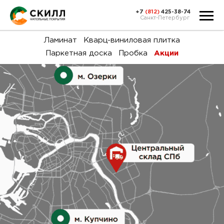
+7
(812)
425-38-74
Санкт-Петербург
Ка
Ламинат
Кварц-виниловая плитка
Паркетная доска
Пробка
Акции
тов
Н
акц
Га
пок
и
вин
воз
Ка