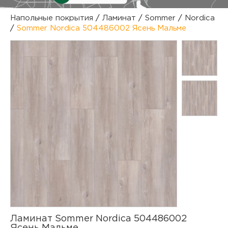
куп
Напольные покрытия
/
Ламинат
/
Sommer
/
Nordica
/
Sommer Nordica 504486002 Ясень Мальме
отз
М
опл
раб
тов
Дл
нап
юр.
пок
маг
Ва
рек
Ко
рек
с
Ламинат Sommer Nordica 504486002