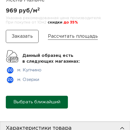
Ясень Мальме
нам
2
969 руб/м
Указана рекомендованная цена производителя.
При покупке от 10м2
cкидки
до 35%
маг
Рассчитать площадь
Данный образец есть
офи
в следующих магазинах:
м. Купчино
м. Озерки
Выбрать ближайший
рек
Характеристики товара