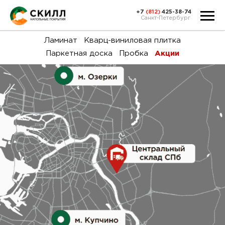
+7
(812)
425-38-74
Санкт-Петербург
Ка
Ламинат
Кварц-виниловая плитка
Паркетная доска
Пробка
Акции
тов
Н
акц
Га
пок
и
вин
воз
Ка