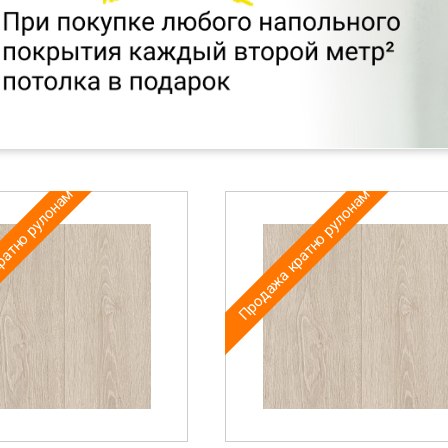
ратно рулонам
Продажа кратно рулонам