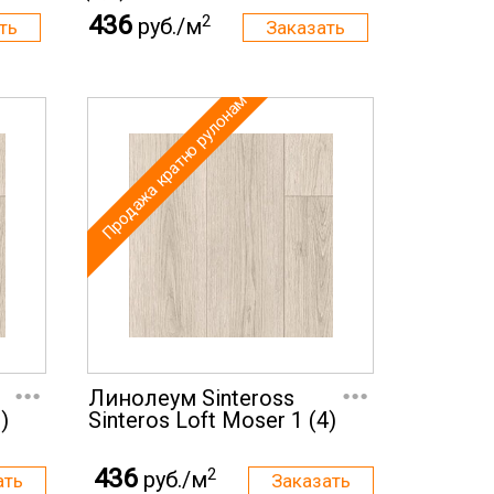
436
2
руб./м
Продажа кратно рулонам
...
...
Линолеум Sinteross
)
Sinteros Loft Moser 1 (4)
436
2
руб./м