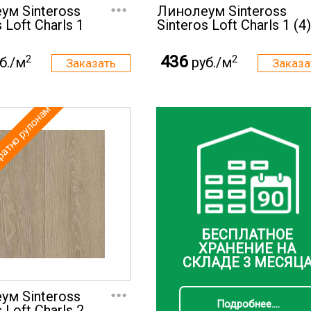
...
ум Sinteross
Линолеум Sinteross
 Loft Charls 1
Sinteros Loft Charls 1 (4)
436
2
2
б./м
руб./м
ратно рулонам
БЕСПЛАТНОЕ
ХРАНЕНИЕ НА
СКЛАДЕ 3 МЕСЯЦ
...
ум Sinteross
Подробнее....
 Loft Charls 2