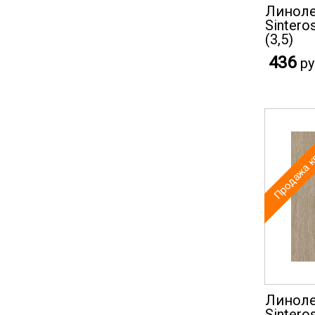
Линоле
Sinteros
(3,5)
436
ру
Продажа к
Линоле
Sinteros