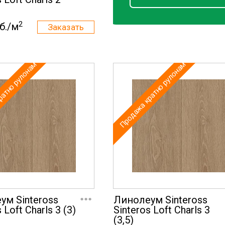
2
б./м
ратно рулонам
Продажа кратно рулонам
...
ум Sinteross
Линолеум Sinteross
 Loft Charls 3 (3)
Sinteros Loft Charls 3
(3,5)