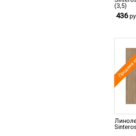
(3,5)
436
ру
Продажа к
Линоле
Sinteros