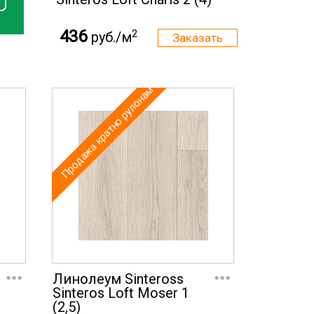
436
2
руб./м
Продажа кратно рулонам
...
...
Линолеум Sinteross
Sinteros Loft Moser 1
(2,5)