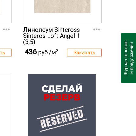
...
...
Линолеум Sinteross
Sinteros Loft Angel 1
(3,5)
Журнал отзывов
и предложений
436
2
руб./м