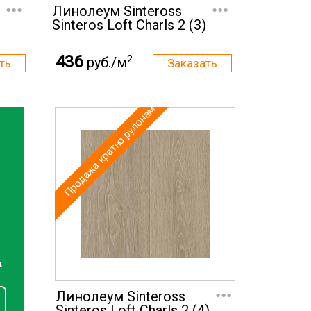
...
...
Линолеум Sinteross
Sinteros Loft Charls 2 (3)
436
2
руб./м
Продажа кратно рулонам
А
...
Линолеум Sinteross
Sinteros Loft Charls 2 (4)