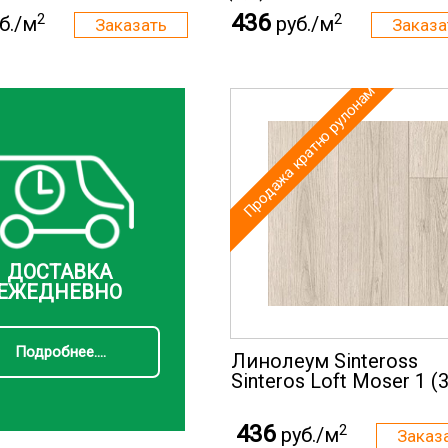
436
2
2
б./м
руб./м
Продажа кратно рулонам
ДОСТАВКА
ЕЖЕДНЕВНО
Подробнее....
Линолеум Sinteross
Sinteros Loft Moser 1 (3
436
2
руб./м