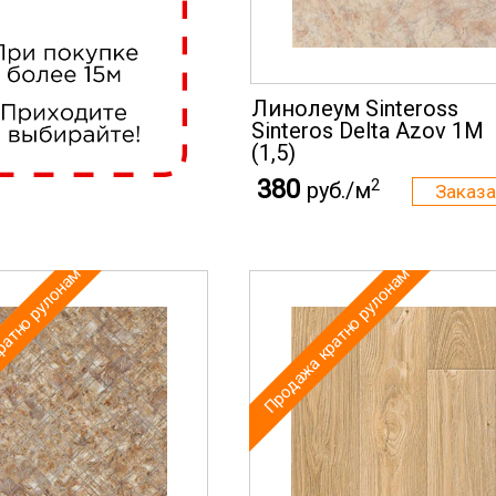
Линолеум Sinteross
Sinteros Delta Azov 1M
(1,5)
380
2
руб./м
ратно рулонам
Продажа кратно рулонам