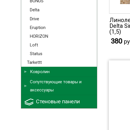
BONUS
Delta
Drive
Линоле
Delta S
Eruption
(1,5)
HORIZON
380
ру
Loft
Status
Tarkettt
Ковролин
Сопутствующие товары и
аксессуары
Стеновые панели