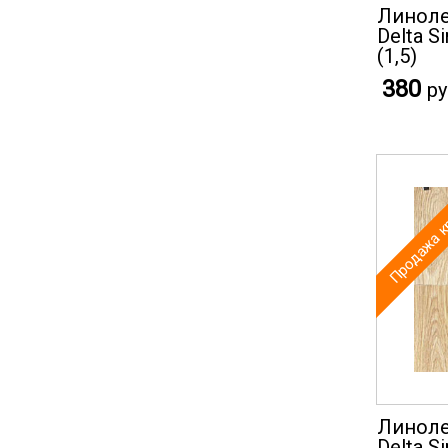
Линоле
Delta S
(1,5)
380
ру
Продажа к
Линоле
Delta S