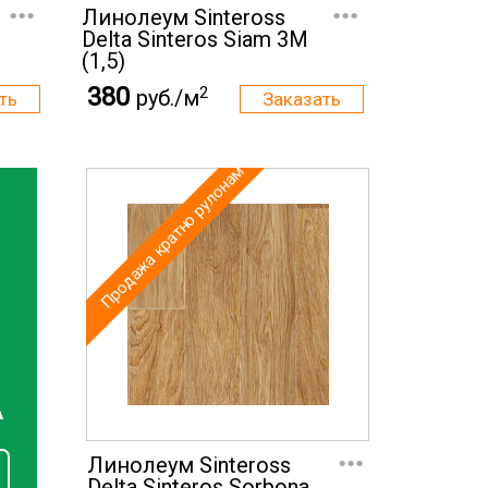
...
...
Линолеум Sinteross
Delta Sinteros Siam 3M
(1,5)
380
2
руб./м
Продажа кратно рулонам
А
...
Линолеум Sinteross
Delta Sinteros Sorbona