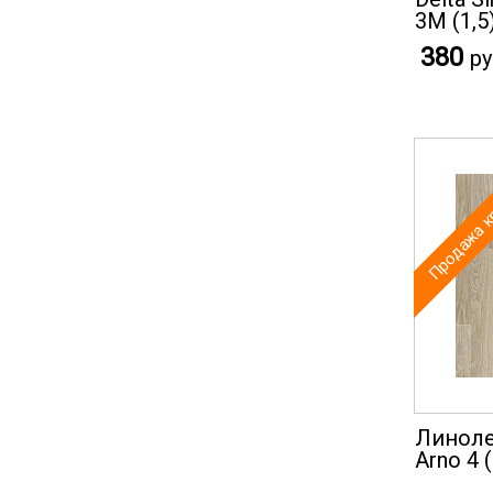
3M (1,5
380
ру
Продажа к
Линолеу
Arno 4 (