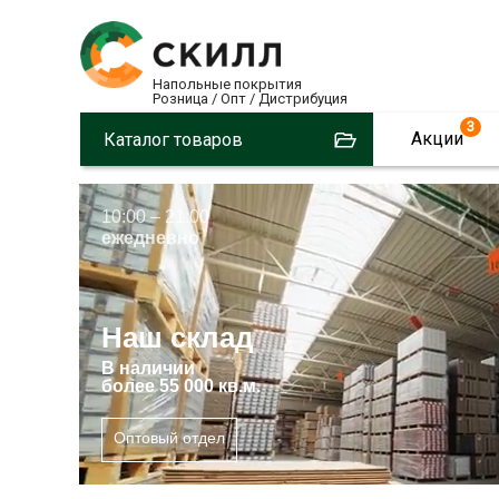
Напольные покрытия
Розница / Опт / Дистрибуция
3
Акции
Каталог товаров
10:00 – 21:00
ежедневно
Наш склад
В
наличии
более 55 000 кв.м.
Оптовый отдел