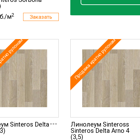
)
2
б./м
ратно рулонам
Продажа кратно рулонам
...
м Sinteros Delta
Линолеум Sinteross
3)
Sinteros Delta Arno 4
(3,5)