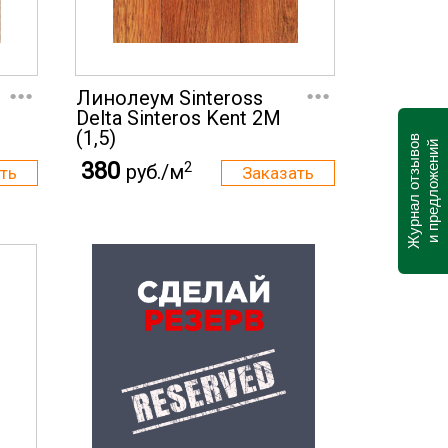
...
...
Линолеум Sinteross
Delta Sinteros Kent 2M
(1,5)
Журнал отзывов
и предложений
380
2
руб./м