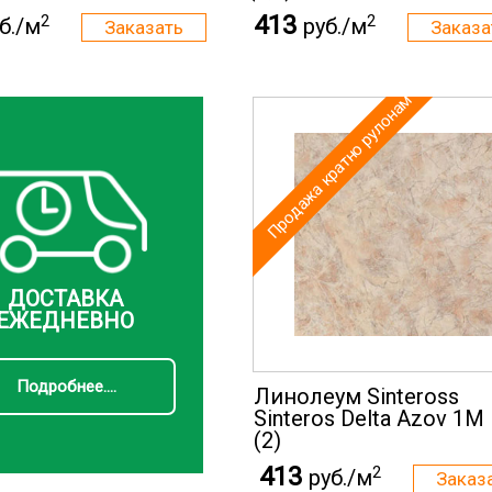
413
2
2
б./м
руб./м
Продажа кратно рулонам
ДОСТАВКА
ЕЖЕДНЕВНО
Подробнее....
Линолеум Sinteross
Sinteros Delta Azov 1M
(2)
413
2
руб./м