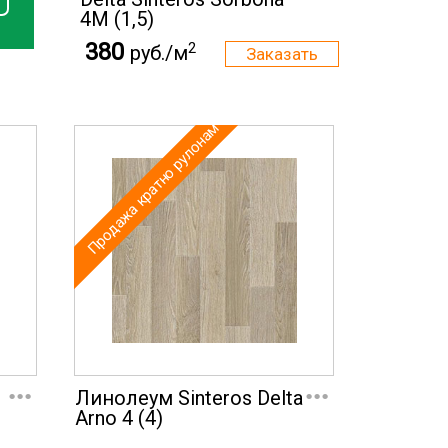
4M (1,5)
380
2
руб./м
Продажа кратно рулонам
...
...
Линолеум Sinteros Delta
Arno 4 (4)