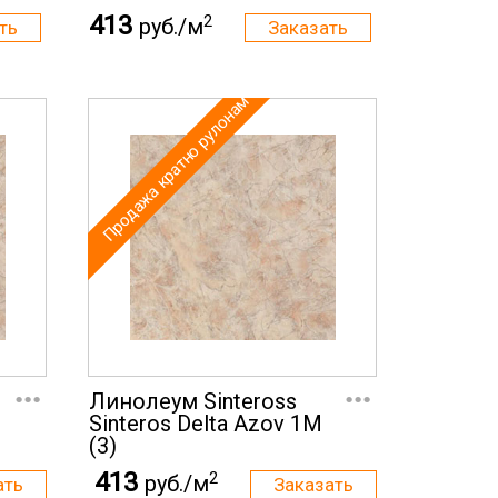
413
2
руб./м
Продажа кратно рулонам
...
...
Линолеум Sinteross
Sinteros Delta Azov 1M
(3)
413
2
руб./м