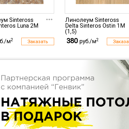
...
ум Sinteross
Линолеум Sinteross
interos Luna 2M
Delta Sinteros Ostin 1M
(1,5)
380
2
2
б./м
руб./м