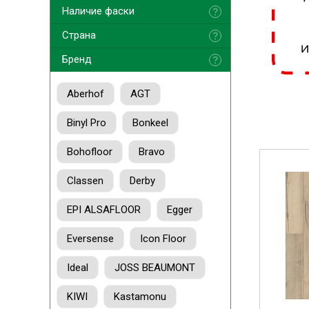
Наличие фаски
Страна
Бренд
Aberhof
AGT
Binyl Pro
Bonkeel
Bohofloor
Bravo
Classen
Derby
EPI ALSAFLOOR
Egger
Eversense
Icon Floor
Ideal
JOSS BEAUMONT
KIWI
Kastamonu