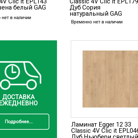
 4V Clic it EPL143
Classic 4V Clic it EPL17
зена белый GAG
Дуб Сория
натуральный GAG
 нет в наличии
Временно нет в наличии
ДОСТАВКА
ЕЖЕДНЕВНО
Подробнее....
Ламинат Egger 12 33
Classic 4V Clic it EPL04
Дуб Ньюбери светлы