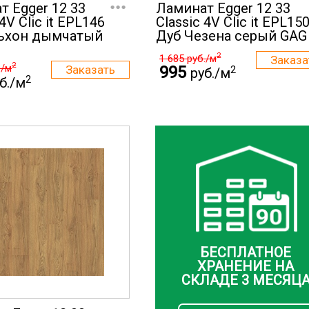
...
т Egger 12 33
Ламинат Egger 12 33
 4V Clic it EPL146
Classic 4V Clic it EPL15
ьхон дымчатый
Дуб Чезена серый GAG
2
1 685
руб./м
2
./м
995
2
руб./м
2
б./м
БЕСПЛАТНОЕ
ХРАНЕНИЕ НА
СКЛАДЕ 3 МЕСЯЦ
...