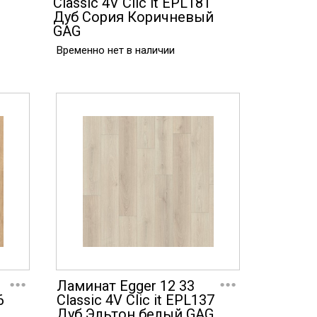
9
Classic 4V Clic it EPL181
Дуб Сория Коричневый
GAG
Временно нет в наличии
...
...
Ламинат Egger 12 33
6
Classic 4V Clic it EPL137
й
Дуб Эльтон белый GAG