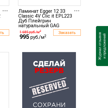
...
...
Ламинат Egger 12 33
2
Classic 4V Clic it EPL223
Дуб Плейгрин
натуральный GAG
2
1 685
руб./м
Журнал отзывов
995
и предложений
2
руб./м