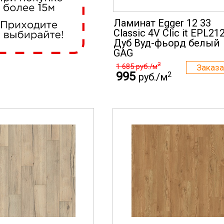
Ламинат Egger 12 33
Classic 4V Clic it EPL21
Дуб Вуд-фьорд белый
GAG
2
1 685
руб./м
995
2
руб./м