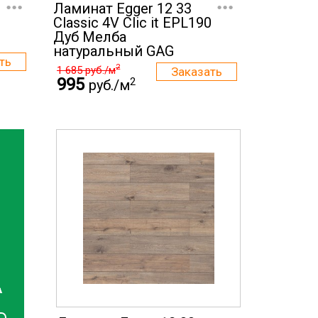
...
...
Ламинат Egger 12 33
0
Classic 4V Clic it EPL190
Дуб Мелба
натуральный GAG
2
1 685
руб./м
995
2
руб./м
А
...