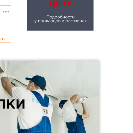
...
4