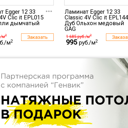
...
т Egger 12 33
Ламинат Egger 12 33
 4V Clic it EPL015
Classic 4V Clic it EPL14
лли дымчатый
Дуб Ольхон медовый
GAG
2
2
./м
1 685
руб./м
995
2
2
б./м
руб./м