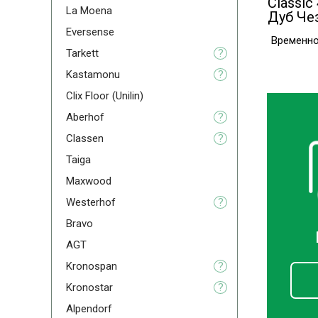
Classic
La Moena
Дуб Че
Eversense
Временно
Tarkett
?
Kastamonu
?
Clix Floor (Unilin)
Aberhof
?
Classen
?
Taiga
Maxwood
Westerhof
?
Bravo
AGT
Kronospan
?
Kronostar
?
Alpendorf