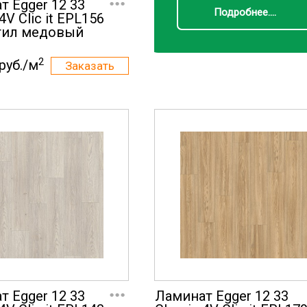
т Egger 12 33
Подробнее....
 4V Clic it EPL156
гил медовый
2
руб./м
...
т Egger 12 33
Ламинат Egger 12 33