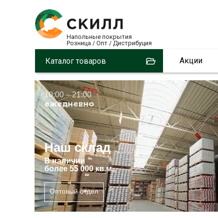
Напольные покрытия
Розница / Опт / Дистрибуция
3
Акции
Каталог товаров
10:00 – 21:00
ежедневно
Наш склад
В
наличии
более 55 000 кв.м.
Оптовый отдел