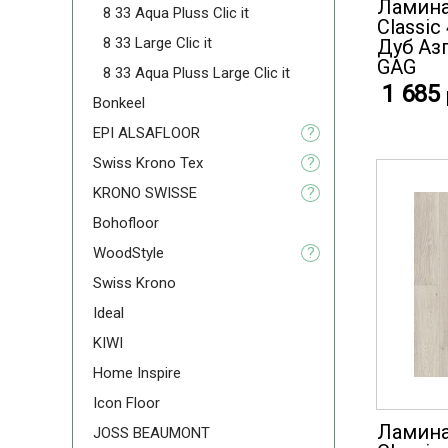
Ламина
8 33 Aqua Pluss Clic it
Classic
8 33 Large Clic it
Дуб Аз
GAG
8 33 Aqua Pluss Large Clic it
1 685
Bonkeel
EPI ALSAFLOOR
?
Swiss Krono Tex
?
KRONO SWISSE
?
Bohofloor
WoodStyle
?
Swiss Krono
Ideal
KIWI
Home Inspire
Icon Floor
Ламина
JOSS BEAUMONT