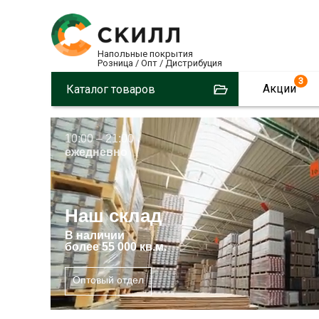
Напольные покрытия
Розница / Опт / Дистрибуция
3
Акции
Каталог товаров
10:00 – 21:00
ежедневно
Наш склад
В
наличии
более 55 000 кв.м.
Оптовый отдел