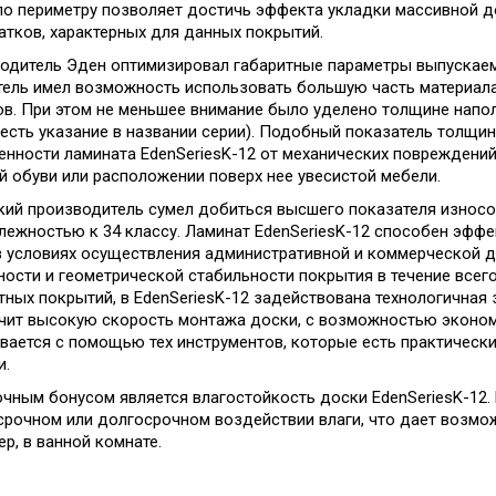
по периметру позволяет достичь эффекта укладки массивной до
атков, характерных для данных покрытий.
одитель Эден оптимизировал габаритные параметры выпускаем
тель имел возможность использовать большую часть материала
ов. При этом не меньшее внимание было уделено толщине напо
о есть указание в названии серии). Подобный показатель толщ
нности ламината EdenSeriesK-12 от механических повреждений
й обуви или расположении поверх нее увесистой мебели.
кий производитель сумел добиться высшего показателя износо
лежностью к 34 классу. Ламинат EdenSeriesK-12 способен эффе
в условиях осуществления административной и коммерческой де
ности и геометрической стабильности покрытия в течение всег
тных покрытий, в EdenSeriesK-12 задействована технологичная
чит высокую скорость монтажа доски, с возможностью экономи
вается с помощью тех инструментов, которые есть практическ
и.
чным бонусом является влагостойкость доски EdenSeriesK-12.
срочном или долгосрочном воздействии влаги, что дает возмо
р, в ванной комнате.