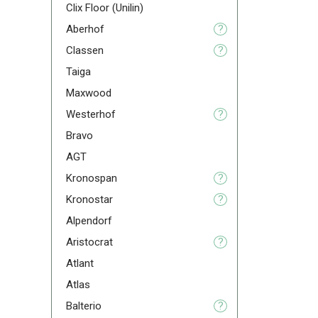
Clix Floor (Unilin)
Aberhof
?
Classen
?
Taiga
Maxwood
Westerhof
?
Bravo
AGT
Kronospan
?
Kronostar
?
Alpendorf
Aristoсrat
?
Atlant
Atlas
Balterio
?