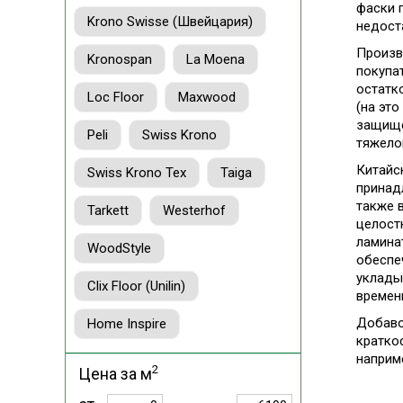
фаски 
Krono Swisse (Швейцария)
недост
Произв
Kronospan
La Moena
покупа
остатк
Loc Floor
Maxwood
(на эт
защище
Peli
Swiss Krono
тяжело
Китайс
Swiss Krono Tex
Taiga
принад
также 
Tarkett
Westerhof
целост
ламина
WoodStyle
обеспе
уклады
Clix Floor (Unilin)
времен
Добаво
Home Inspire
кратко
наприме
2
Цена за м