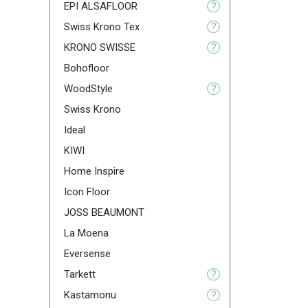
EPI ALSAFLOOR
?
Swiss Krono Tex
?
KRONO SWISSE
?
Bohofloor
WoodStyle
?
Swiss Krono
Ideal
KIWI
Home Inspire
Icon Floor
JOSS BEAUMONT
La Moena
Eversense
Tarkett
?
Kastamonu
?