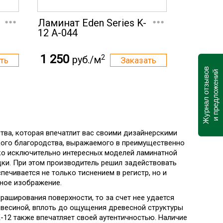
...
...
Ламинат Eden Series K-
12 А-044
1 250
2
руб./м
Журнал отзывов
и предложений
ства, которая впечатлит вас своими дизайнерскими
кого благородства, выражаемого в преимущественно
ько исключительно интересных моделей ламинатной
дки. При этом производитель решил задействовать
ечивается не только тиснением в регистр, но и
рное изображение.
раширования поверхности, то за счет нее удается
евесиной, вплоть до ощущения древесной структуры
-12 также впечатляет своей аутентичностью. Наличие