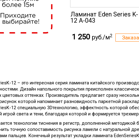
Ламинат Eden Series K-
12 А-043
1 250
2
руб./м
riesK-12 – это интересная серия ламината китайского производ
ностями. Дизайн напольного покрытия преисполнен классичес
х цветовых оттенках. Производитель предлагает сразу нескол
 рисунок которой напоминает разновидность паркетной раскла
riesK-12 специальную 3Dтехнологию, эффектность которой обесп
й игрой света и тени, благодаря которой и формируется трехме
сается технологии тиснения в регистр, дополненной методикой б
чить точную сопоставимость рисунка ламели с натуральной др
ами пальцев. Конечный результат укладки ламината EdenSeriesK