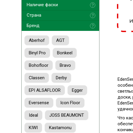
Наличие фаски
Страна
Бренд
Aberhof
AGT
Binyl Pro
Bonkeel
Bohofloor
Bravo
Classen
Derby
EdenSe
особен
EPI ALSAFLOOR
Egger
светлы
доски,
Eversense
Icon Floor
EdenSe
удачно
Ideal
JOSS BEAUMONT
Что ка
обеспе
KIWI
Kastamonu
кончик