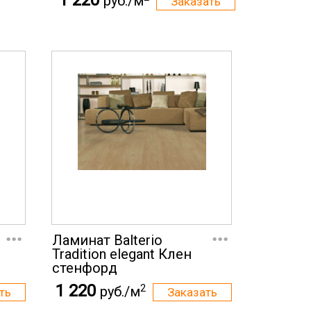
1 220
руб./м
...
...
Ламинат Balterio
Tradition elegant Клен
стенфорд
1 220
2
руб./м