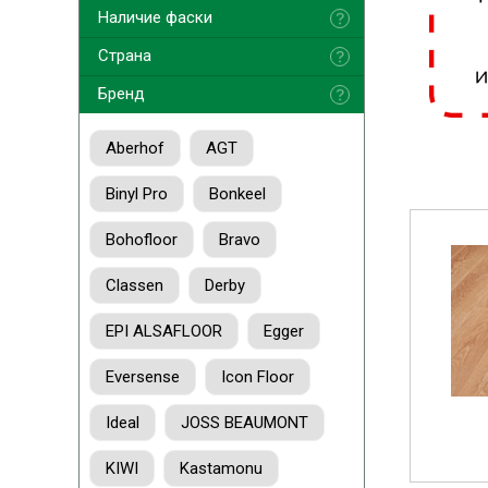
Наличие фаски
Страна
Бренд
Aberhof
AGT
Binyl Pro
Bonkeel
Bohofloor
Bravo
Classen
Derby
EPI ALSAFLOOR
Egger
Eversense
Icon Floor
Ideal
JOSS BEAUMONT
KIWI
Kastamonu