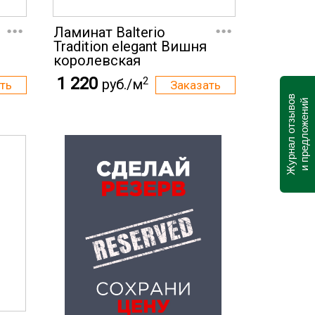
...
...
Ламинат Balterio
Tradition elegant Вишня
королевская
1 220
2
руб./м
Журнал отзывов
и предложений