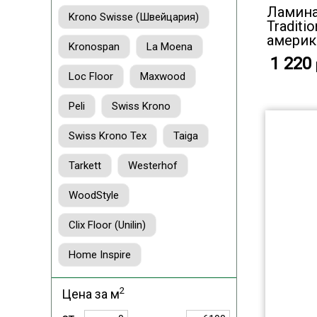
Ламинат
Krono Swisse (Швейцария)
Traditi
америк
Kronospan
La Moena
1 220
Loc Floor
Maxwood
Peli
Swiss Krono
Swiss Krono Tex
Taiga
Tarkett
Westerhof
WoodStyle
Clix Floor (Unilin)
Home Inspire
2
Цена за м