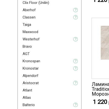
1 220
Clix Floor (Unilin)
Aberhof
?
Classen
?
Taiga
Maxwood
Westerhof
?
Bravo
AGT
Kronospan
?
Kronostar
?
Alpendorf
Aristoсrat
?
Ламинат
Traditi
Atlant
Мороз
Atlas
1 220
Balterio
?