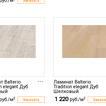
руб./м
...
 Balterio
Ламинат Balterio
on elegant Дуб
Tradition elegant Дуб
ный
Шелковый
1 220
2
2
руб./м
руб./м