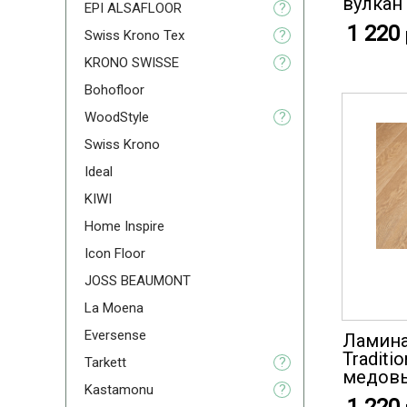
вулкан
EPI ALSAFLOOR
?
1 220
Swiss Krono Tex
?
KRONO SWISSE
?
Bohofloor
WoodStyle
?
Swiss Krono
Ideal
KIWI
Home Inspire
Icon Floor
JOSS BEAUMONT
La Moena
Eversense
Ламинат
Traditi
Tarkett
?
медов
Kastamonu
?