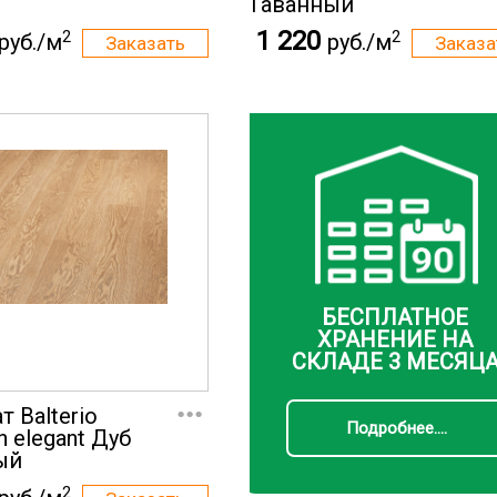
Гаванный
1 220
2
2
руб./м
руб./м
БЕСПЛАТНОЕ
ХРАНЕНИЕ НА
СКЛАДЕ 3 МЕСЯЦ
...
 Balterio
Подробнее....
on elegant Дуб
ый
2