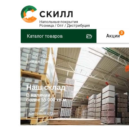
Напольные покрытия
Розница / Опт / Дистрибуция
3
Акции
Каталог товаров
10:00 – 21:00
ежедневно
Наш склад
В
наличии
более 55 000 кв.м.
Оптовый отдел