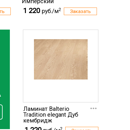
Имперcкий
1 220
2
руб./м
А
...
Ламинат Balterio
Tradition elegant Дуб
кембридж
2