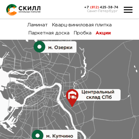
+7
(812)
425-38-74
Санкт-Петербург
Ка
Ламинат
Кварц-виниловая плитка
Паркетная доска
Пробка
Акции
тов
Н
акц
Га
пок
и
вин
воз
Ка