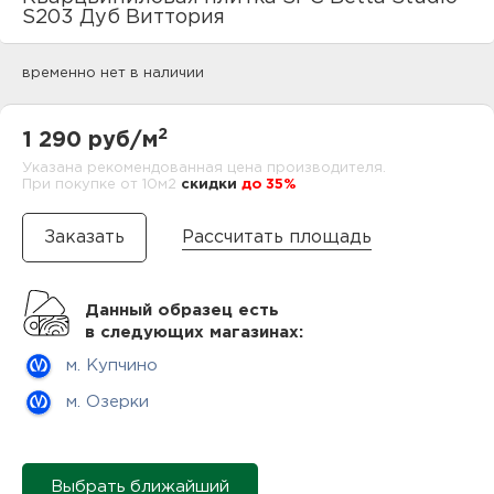
нам
S203 Дуб Виттория
временно нет в наличии
маг
2
1 290 руб/м
Указана рекомендованная цена производителя.
При покупке от 10м2
cкидки
до 35%
офи
Рассчитать площадь
Данный образец есть
в следующих магазинах:
м. Купчино
рек
м. Озерки
Выбрать ближайший