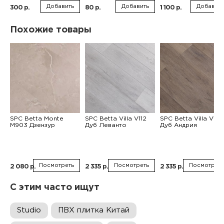
Добавить
Добавить
Добавить
300 р.
80 р.
1 100 р.
Похожие товары
SPC Betta Monte
SPC Betta Villa V112
SPC Betta Villa V111
M903 Дзензур
Дуб Леванто
Дуб Андрия
Посмотреть
Посмотреть
Посмотреть
2 080 р.
2 335 р.
2 335 р.
С этим часто ищут
Studio
ПВХ плитка Китай