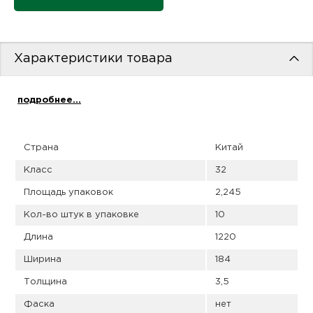
пис
дир
Характеристики товара
подробнее...
пис
дир
Страна
Китай
Класс
32
Площадь упаковок
2,245
Кол-во штук в упаковке
10
Длина
1220
Ширина
184
Толщина
3,5
Фаска
нет