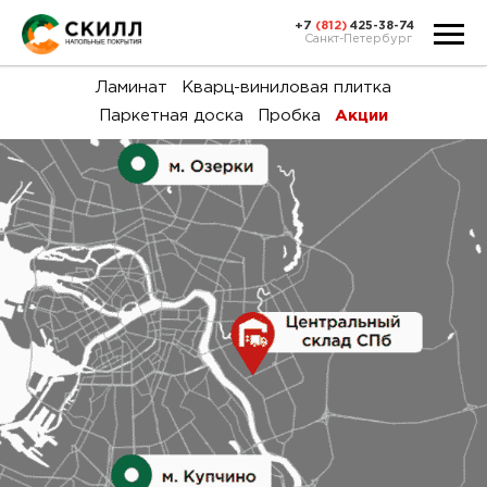
+7
(812)
425-38-74
Санкт-Петербург
Ка
Ламинат
Кварц-виниловая плитка
Паркетная доска
Пробка
Акции
тов
Н
акц
Га
пок
и
вин
воз
Ка