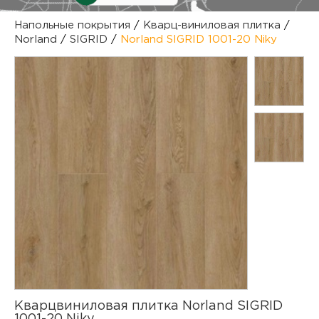
куп
Напольные покрытия
/
Кварц-виниловая плитка
/
Norland
/
SIGRID
/
Norland SIGRID 1001-20 Niky
отз
М
опл
раб
тов
Дл
нап
юр.
пок
маг
Ва
рек
Ко
рек
с
Кварцвиниловая плитка Norland SIGRID