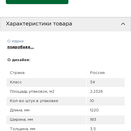
пис
дир
Характеристики товара
О марке:
пис
подробнее...
дир
О дизайне:
Страна
Россия
Класс
34
Площадь упаковок, м2
2,2326
Кол-во штук в упаковке
10
Длина, мм
1220
Ширина, мм
183
Толщина, мм
3,5