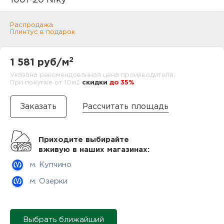
1001-20 Niky
нам
Распродажа
Плинтус в подарок
маг
2
1 581 руб/м
Указана рекомендованная цена производителя.
При покупке от 10м2
cкидки
до 35%
офи
Рассчитать площадь
Приходите выбирайте
вживую в наших магазинах:
м. Купчино
рек
м. Озерки
Выбрать ближайший