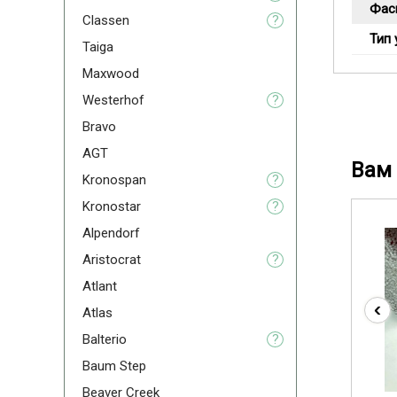
Фас
Classen
?
Тип 
Taiga
Maxwood
Westerhof
?
Bravo
AGT
Вам 
Kronospan
?
Kronostar
?
Alpendorf
Aristoсrat
?
Atlant
‹
Atlas
Balterio
?
Baum Step
Beaver Creek