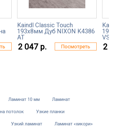
Kaindl Classic Touch
Kaindl Class
на
193x8мм Дуб NIXON K4386
193x8мм Ду
AT
VS
2 047 р.
2 047 р.
ть
Посмотреть
Ламинат 10 мм
Ламинат
на потолок
Узкие планки
Узкий ламинат
Ламинат «хикори»