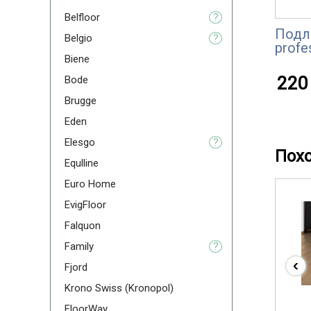
Belfloor
?
Подл
Belgio
?
profe
Biene
220 
Bode
Brugge
Eden
Elesgo
?
Пох
Equlline
Euro Home
EvigFloor
Falquon
Family
?
‹
Fjord
Krono Swiss (Kronopol)
FloorWay