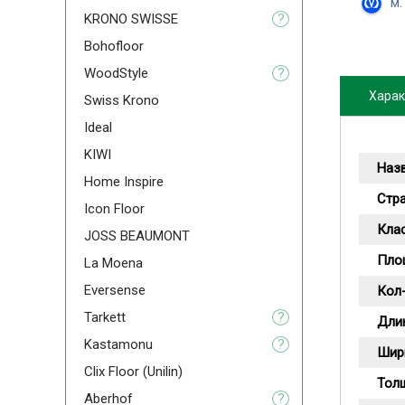
м.
KRONO SWISSE
?
Bohofloor
WoodStyle
?
Харак
Swiss Krono
Ideal
KIWI
Наз
Home Inspire
Стр
Icon Floor
Кла
JOSS BEAUMONT
Пло
La Moena
Eversense
Кол-
Tarkett
?
Дли
Kastamonu
?
Шир
Clix Floor (Unilin)
Тол
Aberhof
?