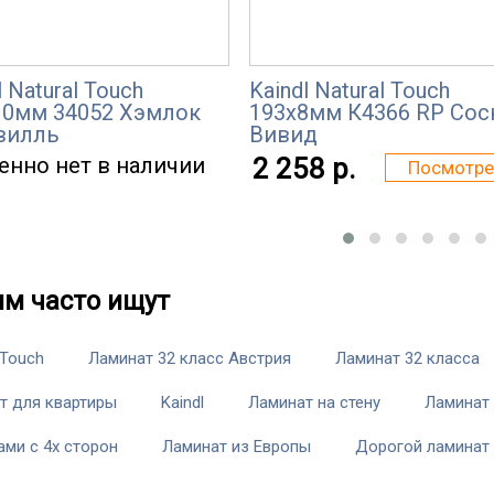
l Natural Touch
Kaindl Natural Touch
10мм 34052 Хэмлок
193x8мм К4366 RР Сос
вилль
Вивид
енно нет в наличии
2 258 р.
Посмотре
им часто ищут
 Touch
Ламинат 32 класс Австрия
Ламинат 32 класса
т для квартиры
Kaindl
Ламинат на стену
Ламинат 
ами с 4х сторон
Ламинат из Европы
Дорогой ламинат