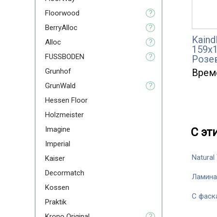
Floorwood
?
BerryAlloc
?
Kaind
Alloc
?
159x
FUSSBODEN
?
Розе
Grunhof
Врем
GrunWald
?
Hessen Floor
Holzmeister
Imagine
С эт
Imperial
Natural
Kaiser
Decormatch
Ламина
Kossen
С фаск
Praktik
Krono Original
?