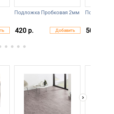
Подложка Пробковая 2мм
Подложка 
420 р.
50 р.
ть
Добавить
›