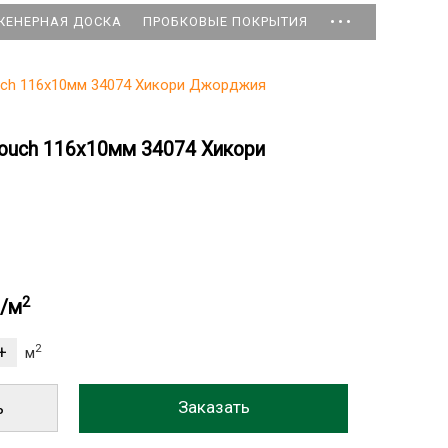
...
ЖЕНЕРНАЯ ДОСКА
ПРОБКОВЫЕ ПОКРЫТИЯ
Touch 116x10мм 34074 Хикори Джорджия
 Touch 116x10мм 34074 Хикори
2
б/м
2
м
ь