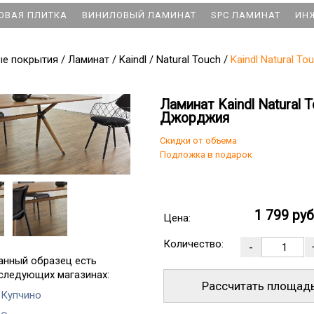
ОВАЯ ПЛИТКА
ВИНИЛОВЫЙ ЛАМИНАТ
SPC ЛАМИНАТ
ИН
ые покрытия
/
Ламинат
/
Kaindl
/
Natural Touch
/
Kaindl Natural 
Ламинат Kaindl Natural
Джорджия
Скидки от объема
Подложка в подарок
1 799 ру
Цена:
Количество:
анный образец есть
 следующих магазинах:
Рассчитать площад
 Купчино