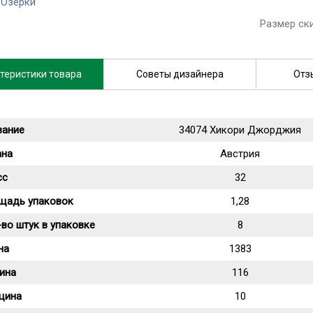
 Озерки
Размер ск
теристики товара
Советы дизайнера
Отз
вание
34074 Хикори Джорджия
ана
Австрия
сс
32
щадь упаковок
1,28
во штук в упаковке
8
на
1383
ина
116
щина
10