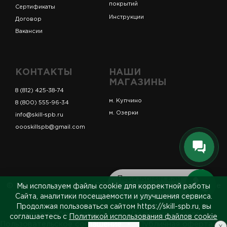
покрытий
Сертификаты
Инструкции
Договор
Вакансии
КОНТАКТЫ
НАШИ
МАГАЗИНЫ
8 (812) 425-38-74
м. Купчино
8 (800) 555-96-34
м. Озерки
info@skill-spb.ru
oooskillspb@gmail.com
Перезвоним вам
© ИП Коновалов Д.А., ОГРНИП 325784700361023. Все
Мы используем файлы cookie для корректной работы
за 5 минут
права защищены.
Сайта, аналитики посещаемости и улучшения сервиса.
Продолжая пользоваться сайтом https://skill-spb.ru, вы
Политика обработки ПДн
Политика cookies
соглашаетесь с
Политикой использования файлов cookie
Пользовательское соглашение
Публичная оферта
x