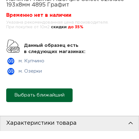
нам
193x8мм 4895 Графит
Временно нет в наличии
Указана рекомендованная цена производителя.
При покупке от 10м2
cкидки
до 35%
маг
Данный образец есть
в следующих магазинах:
м. Купчино
офи
м. Озерки
Выбрать ближайший
рек
Характеристики товара