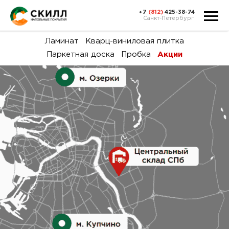
+7
(812)
425-38-74
Санкт-Петербург
Ка
Ламинат
Кварц-виниловая плитка
Паркетная доска
Пробка
Акции
тов
Н
акц
Га
пок
и
вин
воз
Ка