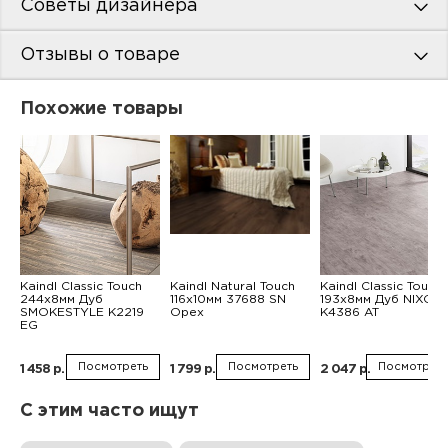
Советы дизайнера
Отзывы о товаре
Похожие товары
Kaindl Classic Touch
Kaindl Natural Touch
Kaindl Classic Touch
244x8мм Дуб
116x10мм 37688 SN
193x8мм Дуб NIXON
SMOKESTYLE K2219
Орех
K4386 AT
EG
Посмотреть
Посмотреть
Посмотреть
1 458 р.
1 799 р.
2 047 р.
С этим часто ищут