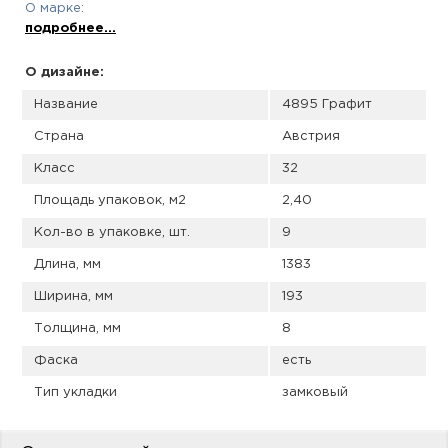
пис
О марке:
подробнее...
дир
О дизайне:
Название
4895 Графит
Страна
Австрия
пис
Класс
32
дир
Площадь упаковок, м2
2,40
Кол-во в упаковке, шт.
9
Длина, мм
1383
Ширина, мм
193
Толщина, мм
8
Фаска
есть
Тип укладки
замковый