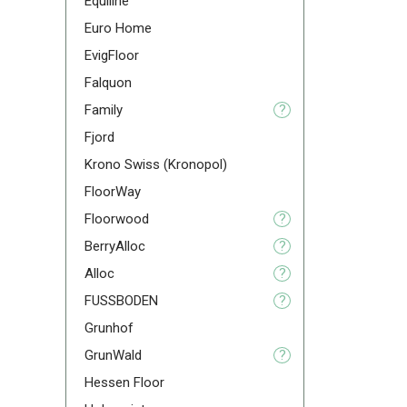
Equlline
Euro Home
EvigFloor
Falquon
Family
?
Fjord
Krono Swiss (Kronopol)
FloorWay
Floorwood
?
BerryAlloc
?
Alloc
?
FUSSBODEN
?
Grunhof
GrunWald
?
Hessen Floor