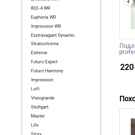
‹
832-4 WR
Euphoria WR
Impression WR
Exstravagant Dynamic
Stratochrome
Подл
profe
Extreme
Futuro Expert
220 
Futuro Harmony
Impression
Loft
Пох
Visiogrande
Stuttgart
Master
Life
Story