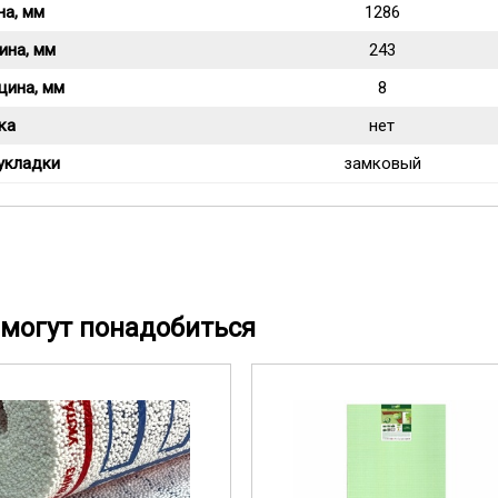
на, мм
1286
ина, мм
243
щина, мм
8
ка
нет
укладки
замковый
могут понадобиться