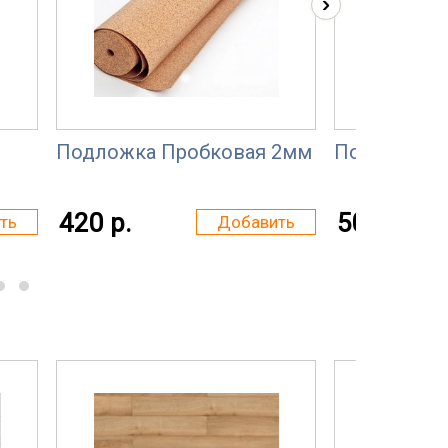
›
Подложка Пробковая 2мм
Подложка 
420 р.
50 р.
ть
Добавить