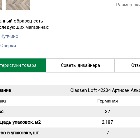
Размер ск
анный образец есть
 следующих магазинах:
 Купчино
 Озерки
теристики товара
Советы дизайнера
Отз
вание
Classen Loft 42204 Артисан Аль
ана
Германия
сс
32
щадь упаковок, м2
2,187
во в упаковке, шт.
7