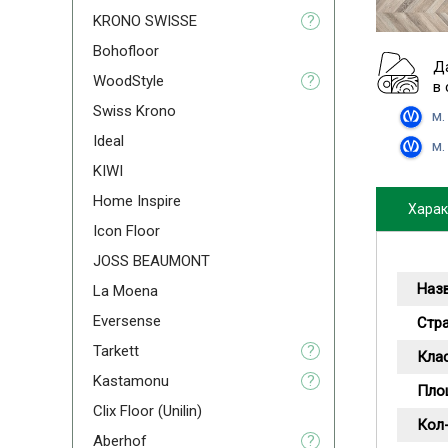
KRONO SWISSE
?
Bohofloor
Д
WoodStyle
?
в
Swiss Krono
м.
Ideal
м.
KIWI
Home Inspire
Харак
Icon Floor
JOSS BEAUMONT
Наз
La Moena
Eversense
Стр
Tarkett
?
Кла
Kastamonu
?
Пло
Clix Floor (Unilin)
Кол-
Aberhof
?