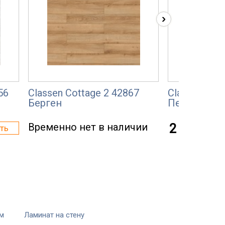
›
56
Classen Cottage 2 42867
Classen Elit
Берген
Перуджа
Временно нет в наличии
2 005 р.
ть
мм
Ламинат на стену