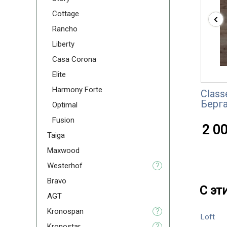
Cottage
‹
Rancho
Liberty
Casa Corona
Elite
Harmony Forte
Class
Берг
Optimal
Fusion
2 00
Taiga
Maxwood
Westerhof
?
Bravo
С эт
AGT
Kronospan
?
Loft
Kronostar
?