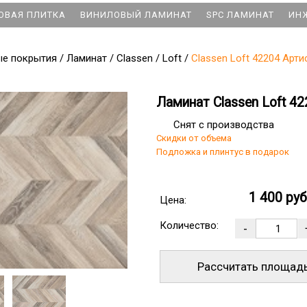
ОВАЯ ПЛИТКА
ВИНИЛОВЫЙ ЛАМИНАТ
SPC ЛАМИНАТ
ИН
ые покрытия
/
Ламинат
/
Classen
/
Loft
/
Classen Loft 42204 Арт
Ламинат Classen Loft 4
Снят с производства
Скидки от объема
Подложка и плинтус в подарок
1 400 ру
Цена:
Количество:
Рассчитать площад