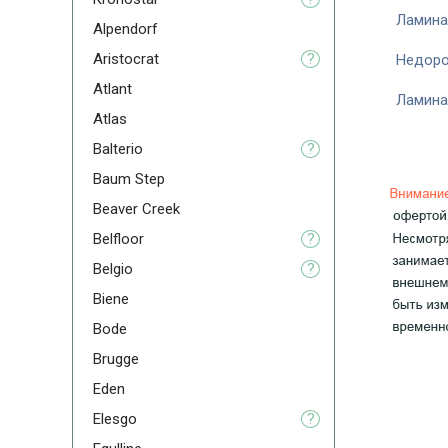
Ламина
Alpendorf
Aristoсrat
?
Недоро
Atlant
Ламина
Atlas
Balterio
?
Baum Step
Beaver Creek
Belfloor
?
Belgio
?
Biene
Bode
Brugge
Eden
Elesgo
?