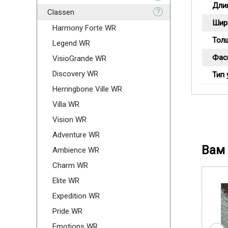
Дли
?
Classen
Шир
Harmony Forte WR
Тол
Legend WR
Фас
VisioGrande WR
Discovery WR
Тип 
Herringbone Ville WR
Villa WR
Vision WR
Adventure WR
Вам 
Ambience WR
Charm WR
Elite WR
Expedition WR
Pride WR
Emotions WR