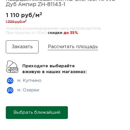
нам
Дуб Ампир ZH-81143-1
2
1 110 руб/м
2
1 399 руб
м
Указана рекомендованная цена производителя.
маг
При покупке от 10м2
cкидки
до 35%
Рассчитать площадь
офи
Приходите выбирайте
вживую в наших магазинах:
м. Купчино
м. Озерки
рек
Выбрать ближайший