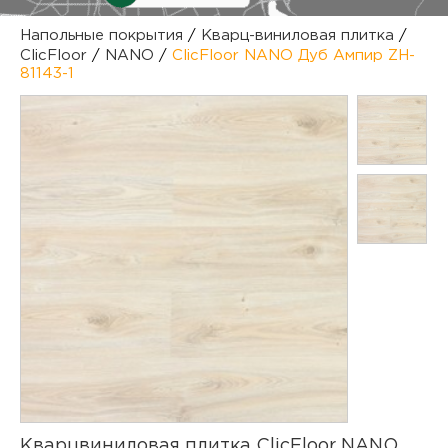
куп
Напольные покрытия
/
Кварц-виниловая плитка
/
ClicFloor
/
NANO
/
ClicFloor NANO Дуб Ампир ZH-
отз
М
81143-1
опл
раб
тов
Дл
нап
юр.
пок
маг
Ва
рек
Ко
рек
с
Кварцвиниловая плитка ClicFloor NANO