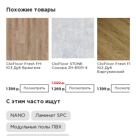
Похожие товары
ClicFloor Fresh FH-
ClicFloor STONE
ClicFloor Fresh FH-
103 Дуб Врангеля
Сонора ZH-81011-4
102 Дуб
Баргузинский
1 599 р.
Посмотреть
Посмотреть
Посмотреть
1 399 р.
1 269 р.
1 399 р.
С этим часто ищут
NANO
Ламинат SPC
Модульные полы ПВХ