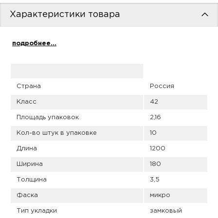
пис
Характеристики товара
дир
подробнее...
пис
Страна
Россия
дир
Класс
42
Площадь упаковок
2,16
Кол-во штук в упаковке
10
Длина
1200
Ширина
180
Толщина
3,5
Фаска
микро
Тип укладки
замковый