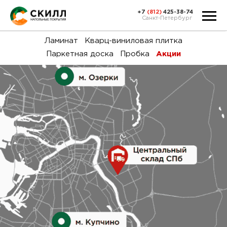
+7
(812)
425-38-74
Санкт-Петербург
Ка
Ламинат
Кварц-виниловая плитка
Паркетная доска
Пробка
Акции
тов
Н
акц
Га
пок
и
вин
воз
Ка