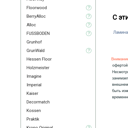
Floorwood
?
С эт
BerryAlloc
?
Alloc
?
Ламина
FUSSBODEN
?
Grunhof
GrunWald
?
Hessen Floor
Holzmeister
Imagine
Imperial
Kaiser
Decormatch
Kossen
Praktik
Krono Original
?