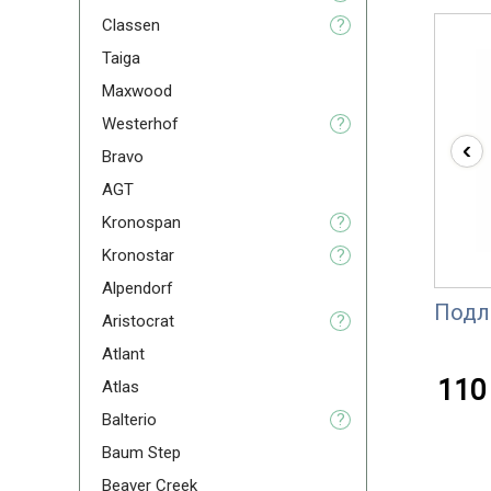
Classen
?
Taiga
Maxwood
Westerhof
?
‹
Bravo
AGT
Kronospan
?
Kronostar
?
Alpendorf
Подл
Aristoсrat
?
Atlant
110 
Atlas
Balterio
?
Baum Step
Beaver Creek