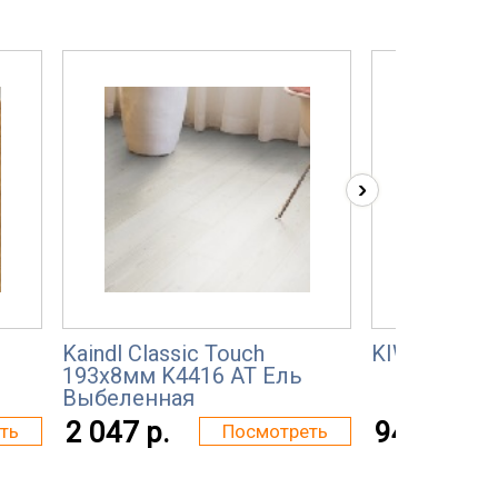
›
Kaindl Classic Touch
KIWI Дуб 0
193x8мм K4416 AT Ель
Выбеленная
2 047 р.
942 р.
ть
Посмотреть