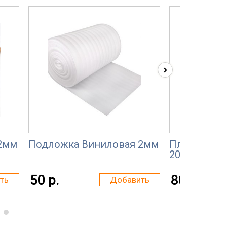
›
2мм
Подложка Виниловая 2мм
Пленка пол
200 мкм
50 р.
80 р.
ть
Добавить