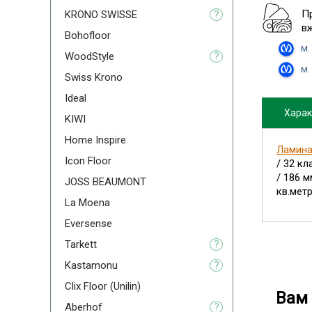
П
KRONO SWISSE
?
в
Bohofloor
м.
WoodStyle
?
м.
Swiss Krono
Ideal
Харак
KIWI
Home Inspire
Ламинат
Icon Floor
/ 32 к
/ 186 
JOSS BEAUMONT
кв.метр
La Moena
Eversense
Tarkett
?
Kastamonu
?
Clix Floor (Unilin)
Вам 
Aberhof
?