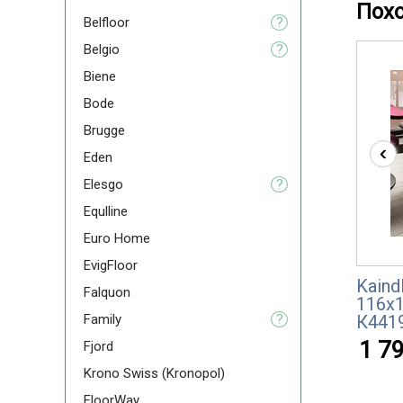
Пох
Belfloor
?
Belgio
?
Biene
Bode
Brugge
‹
Eden
Elesgo
?
Equlline
Euro Home
EvigFloor
Kaind
Falquon
116x
Family
?
К4419
1 79
Fjord
Krono Swiss (Kronopol)
FloorWay