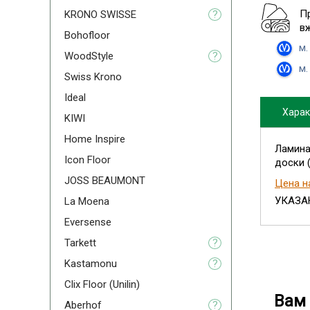
П
KRONO SWISSE
?
в
Bohofloor
м.
WoodStyle
?
м.
Swiss Krono
Ideal
Харак
KIWI
Home Inspire
Ламинат
Icon Floor
доски 
JOSS BEAUMONT
Цена н
УКАЗАН
La Moena
Eversense
Tarkett
?
Kastamonu
?
Clix Floor (Unilin)
Вам 
Aberhof
?