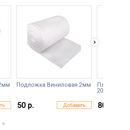
›
2мм
Подложка Виниловая 2мм
Пленка пол
200 мкм
50 р.
80 р.
ть
Добавить