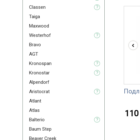
Classen
?
Taiga
Maxwood
Westerhof
?
‹
Bravo
AGT
Kronospan
?
Kronostar
?
Alpendorf
Подл
Aristoсrat
?
Atlant
Atlas
110 
Balterio
?
Baum Step
Beaver Creek