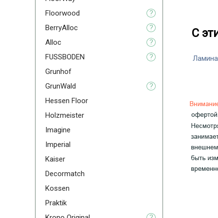
Floorwood
?
BerryAlloc
?
С эт
Alloc
?
FUSSBODEN
?
Ламина
Grunhof
GrunWald
?
Hessen Floor
Holzmeister
Imagine
Imperial
Kaiser
Decormatch
Kossen
Praktik
Krono Original
?