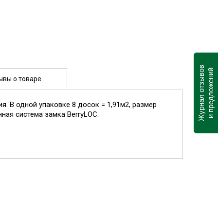
Журнал отзывов
и предложений
ывы о товаре
гия. В одной упаковке 8 досок = 1,91м2, размер
нная система замка BerryLOC.