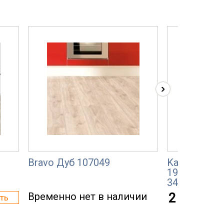
›
Bravo Дуб 107049
Kaindl Class
193x8мм Ка
34899 EG
Временно нет в наличии
2 047 р.
ть