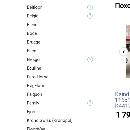
Пох
Belfloor
?
Belgio
?
Biene
Bode
Brugge
‹
Eden
Elesgo
?
Equlline
Euro Home
EvigFloor
Kaind
Falquon
116x
Family
?
К4419
Fjord
1 79
Krono Swiss (Kronopol)
FloorWay