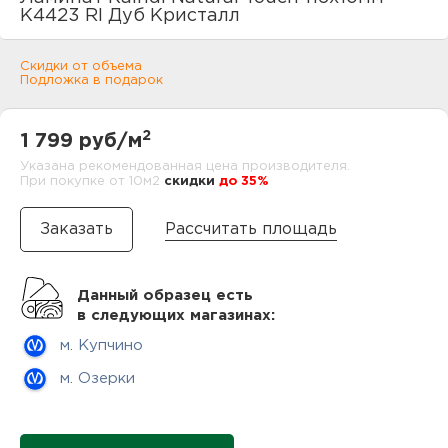
нам
К4423 RI Дуб Кристалл
Скидки от объема
Подложка в подарок
маг
2
1 799 руб/м
Указана рекомендованная цена производителя.
При покупке от 10м2
cкидки
до 35%
офи
Рассчитать площадь
Данный образец есть
в следующих магазинах:
м. Купчино
рек
м. Озерки