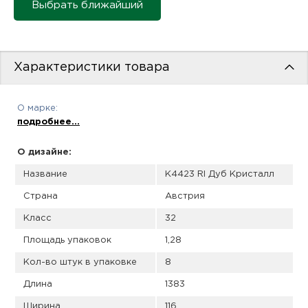
пис
Выбрать ближайший
дир
Характеристики товара
пис
О марке:
подробнее...
дир
О дизайне:
Название
К4423 RI Дуб Кристалл
Страна
Австрия
Класс
32
Площадь упаковок
1,28
Кол-во штук в упаковке
8
Длина
1383
Ширина
116