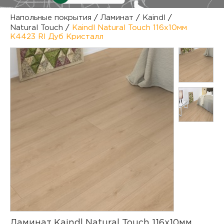
куп
Напольные покрытия
/
Ламинат
/
Kaindl
/
Natural Touch
/
Kaindl Natural Touch 116x10мм
отз
М
К4423 RI Дуб Кристалл
опл
раб
тов
Дл
нап
юр.
пок
маг
Ва
рек
Ко
рек
с
Ламинат Kaindl Natural Touch 116x10мм