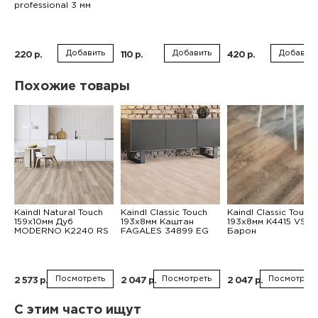
professional 3 мм
Добавить
Добавить
Добавить
220 р.
110 р.
420 р.
Похожие товары
Kaindl Natural Touch
Kaindl Classic Touch
Kaindl Classic Touch
159x10мм Дуб
193x8мм Каштан
193x8мм K4415 VS Д
MODERNO K2240 RS
FAGALES 34899 EG
Барон
Посмотреть
Посмотреть
Посмотреть
2 573 р.
2 047 р.
2 047 р.
С этим часто ищут