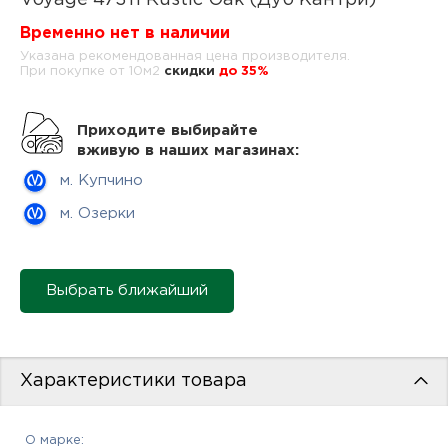
Voyage 47311 Rustic Oak (Дуб Кантри)
нам
Временно нет в наличии
Указана рекомендованная цена производителя.
При покупке от 10м2
cкидки
до 35%
маг
Приходите выбирайте
вживую в наших магазинах:
м. Купчино
офи
м. Озерки
Выбрать ближайший
рек
Характеристики товара
О марке: