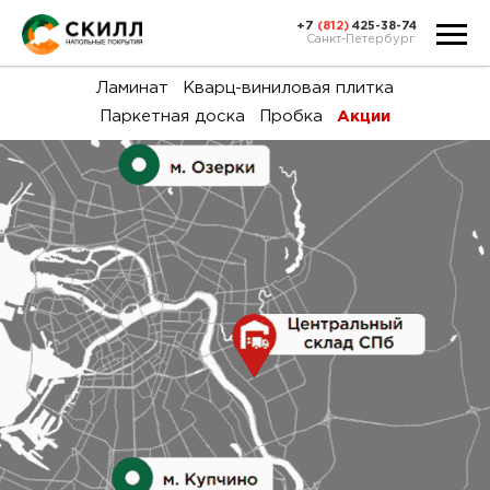
+7
(812)
425-38-74
Санкт-Петербург
Ка
Ламинат
Кварц-виниловая плитка
Паркетная доска
Пробка
Акции
тов
Н
акц
Га
пок
и
вин
воз
Ка