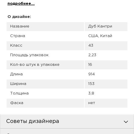
пис
подробнее...
дир
О дизайне:
Название
Дуб Кантри
Страна
США, Китай
пис
Класс
43
Площадь упаковок
2,23
дир
Кол-во штук в упаковке
16
Длина
914
Ширина
153
Толщина
3,8
Фаска
нет
Советы дизайнера