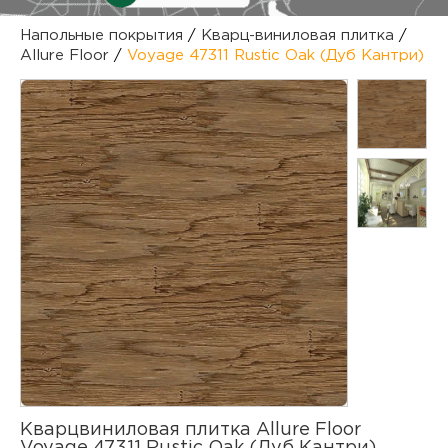
куп
Напольные покрытия
/
Кварц-виниловая плитка
/
Allure Floor
/
Voyage 47311 Rustic Oak (Дуб Кантри)
отз
М
опл
раб
тов
Дл
нап
юр.
пок
маг
Ва
рек
Ко
рек
с
Кварцвиниловая плитка Allure Floor