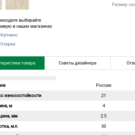
Размер ск
риходите выбирайте
живую в наших магазинах:
 Купчино
 Озерки
теристики товара
Советы дизайнера
Отз
ана
Россия
сс износостойкости
21
ина, м
4
щина, мм
2.5
тка, м.п.
30