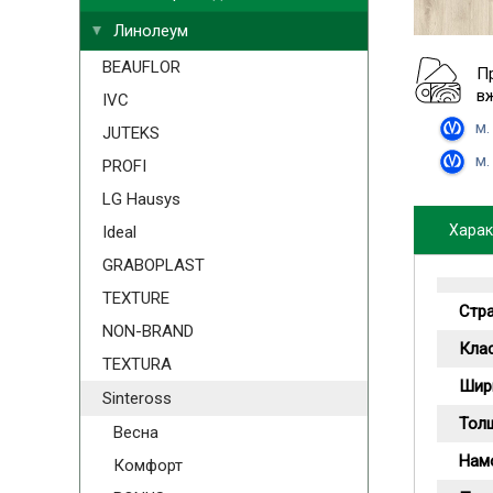
Линолеум
BEAUFLOR
П
в
IVC
м.
JUTEKS
м.
PROFI
LG Hausys
Харак
Ideal
GRABOPLAST
TEXTURE
Стр
NON-BRAND
Кла
TEXTURA
Шир
Sinteross
Тол
Весна
Намо
Комфорт