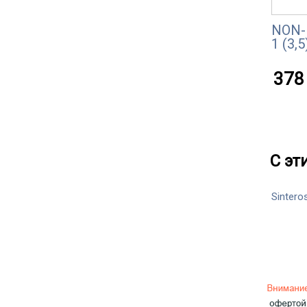
NON-
1 (3,5
378 
С эт
Sintero