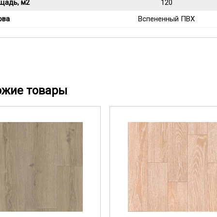
щадь, м2
120
ова
Вспененный ПВХ
ожие товары