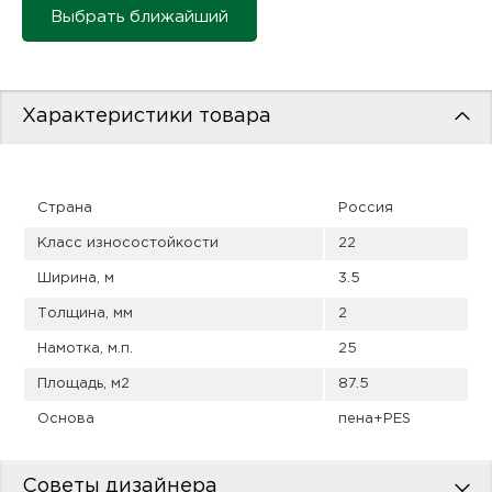
пис
Выбрать ближайший
дир
Характеристики товара
пис
Страна
Россия
дир
Класс износостойкости
22
Ширина, м
3.5
Толщина, мм
2
Намотка, м.п.
25
Площадь, м2
87.5
Основа
пена+PES
Советы дизайнера