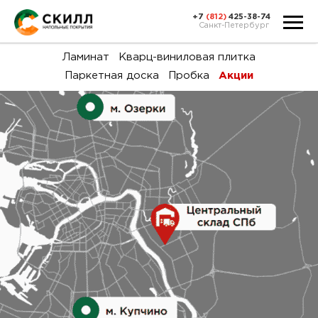
+7
(812)
425-38-74
Санкт-Петербург
Ка
Ламинат
Кварц-виниловая плитка
Паркетная доска
Пробка
Акции
тов
Н
акц
Га
пок
и
вин
воз
Ка