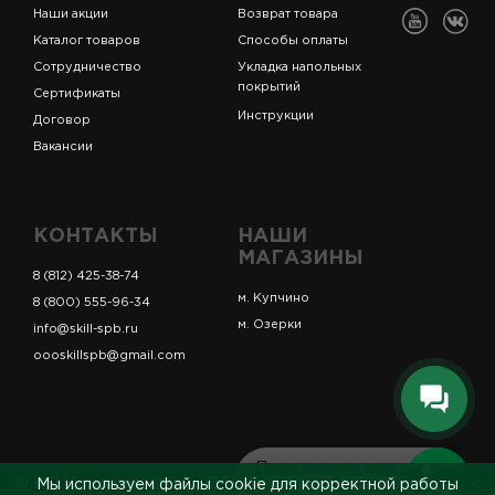
Наши акции
Возврат товара
Каталог товаров
Способы оплаты
Сотрудничество
Укладка напольных
покрытий
Сертификаты
Инструкции
Договор
Вакансии
КОНТАКТЫ
НАШИ
МАГАЗИНЫ
8 (812) 425-38-74
м. Купчино
8 (800) 555-96-34
м. Озерки
info@skill-spb.ru
oooskillspb@gmail.com
Перезвоним вам
© ИП Коновалов Д.А., ОГРНИП 325784700361023. Все
Мы используем файлы cookie для корректной работы
за 5 минут