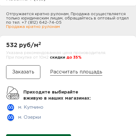
нам
Отгружается кратно рулонам, Продажа осуществляется
только юридическим лицам, обращайтесь в оптовый отдел
по тел. +7 (812) 642-74-05
Продажа кратно рулонам
маг
2
532 руб/м
Указана рекомендованная цена производителя.
При покупке от 10м2
cкидки
до 35%
офи
Рассчитать площадь
Приходите выбирайте
вживую в наших магазинах:
м. Купчино
рек
м. Озерки