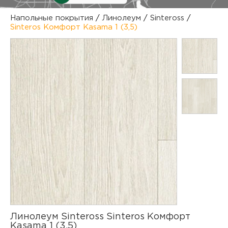
куп
Напольные покрытия
/
Линолеум
/
Sinteross
/
Sinteros Комфорт Kasama 1 (3,5)
отз
М
опл
раб
тов
Дл
нап
юр.
пок
маг
Ва
рек
Ко
рек
с
Линолеум Sinteross Sinteros Комфорт
Kasama 1 (3,5)