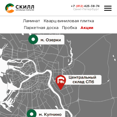
+7
(812)
425-38-74
Санкт-Петербург
Ка
Ламинат
Кварц-виниловая плитка
Паркетная доска
Пробка
Акции
тов
Н
акц
Га
пок
и
вин
воз
Ка