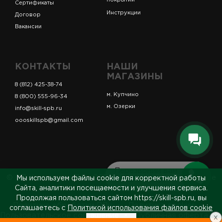
покрытий
Сертификаты
Инструкции
Договор
Вакансии
КОНТАКТЫ
НАШИ
МАГАЗИНЫ
8 (812) 425-38-74
м. Купчино
8 (800) 555-96-34
м. Озерки
info@skill-spb.ru
oooskillspb@gmail.com
Перезвоним вам
© ИП Коновалов Д.А., ОГРНИП 325784700361023. Все
Мы используем файлы cookie для корректной работы
за 5 минут
права защищены.
Сайта, аналитики посещаемости и улучшения сервиса.
Продолжая пользоваться сайтом https://skill-spb.ru, вы
Политика обработки ПДн
Политика cookies
соглашаетесь с
Политикой использования файлов cookie
Пользовательское соглашение
Публичная оферта
x