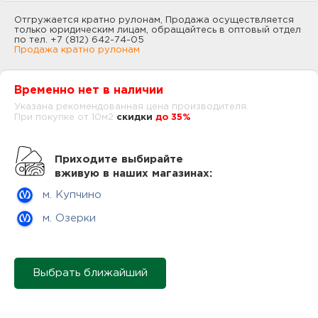
нам
Отгружается кратно рулонам, Продажа осуществляется
только юридическим лицам, обращайтесь в оптовый отдел
по тел. +7 (812) 642-74-05
Продажа кратно рулонам
маг
Временно нет в наличии
Указана рекомендованная цена производителя.
При покупке от 10м2
cкидки
до 35%
офи
Приходите выбирайте
вживую в наших магазинах:
м. Купчино
м. Озерки
рек
Выбрать ближайший