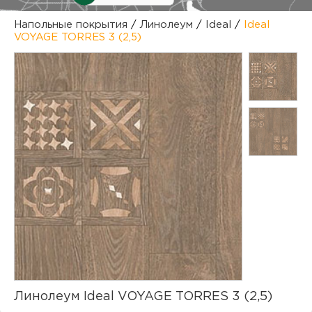
куп
Напольные покрытия
/
Линолеум
/
Ideal
/
Ideal
VOYAGE TORRES 3 (2,5)
отз
М
опл
раб
тов
Дл
нап
юр.
пок
маг
Ва
рек
Ко
рек
с
Линолеум Ideal VOYAGE TORRES 3 (2,5)