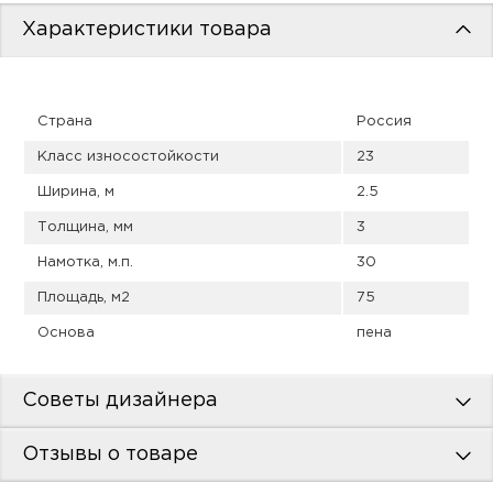
пис
Характеристики товара
дир
Страна
Россия
Класс износостойкости
23
пис
Ширина, м
2.5
дир
Толщина, мм
3
Намотка, м.п.
30
Площадь, м2
75
Основа
пена
Советы дизайнера
Отзывы о товаре