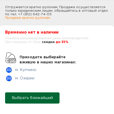
нам
Отгружается кратно рулонам, Продажа осуществляется
только юридическим лицам, обращайтесь в оптовый отдел
по тел. +7 (812) 642-74-05
Продажа кратно рулонам
маг
Временно нет в наличии
Указана рекомендованная цена производителя.
При покупке от 10м2
cкидки
до 35%
офи
Приходите выбирайте
вживую в наших магазинах:
м. Купчино
м. Озерки
рек
Выбрать ближайший