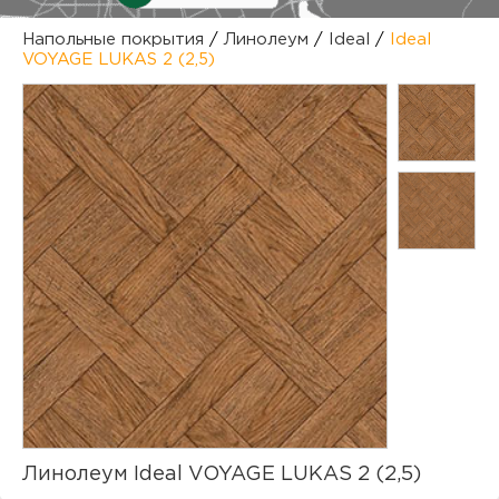
куп
Напольные покрытия
/
Линолеум
/
Ideal
/
Ideal
VOYAGE LUKAS 2 (2,5)
отз
М
опл
раб
тов
Дл
нап
юр.
пок
маг
Ва
рек
Ко
рек
с
Линолеум Ideal VOYAGE LUKAS 2 (2,5)