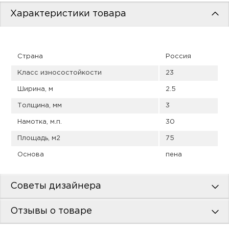
пис
Характеристики товара
дир
Страна
Россия
Класс износостойкости
23
пис
Ширина, м
2.5
дир
Толщина, мм
3
Намотка, м.п.
30
Площадь, м2
75
Основа
пена
Советы дизайнера
Отзывы о товаре