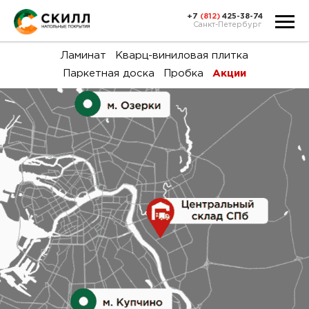
+7
(812)
425-38-74
Санкт-Петербург
Ка
Ламинат
Кварц-виниловая плитка
Паркетная доска
Пробка
Акции
тов
Н
акц
Га
пок
и
вин
воз
Ка