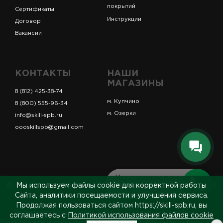
покрытий
Сертификаты
Инструкции
Договор
Вакансии
КОНТАКТЫ
НАШИ
МАГАЗИНЫ
8 (812) 425-38-74
м. Купчино
8 (800) 555-96-34
м. Озерки
info@skill-spb.ru
oooskillspb@gmail.com
Перезвоним вам
© ИП Коновалов Д.А., ОГРНИП 325784700361023. Все
Мы используем файлы cookie для корректной работы
за 5 минут
права защищены.
Сайта, аналитики посещаемости и улучшения сервиса.
Продолжая пользоваться сайтом https://skill-spb.ru, вы
Политика обработки ПДн
Политика cookies
соглашаетесь с
Политикой использования файлов cookie
Пользовательское соглашение
Публичная оферта