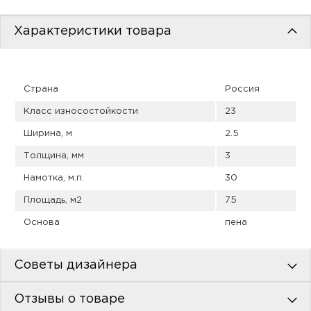
пис
Характеристики товара
дир
Страна
Россия
пис
Класс износостойкости
23
дир
Ширина, м
2.5
Толщина, мм
3
Намотка, м.п.
30
Площадь, м2
75
Основа
пена
Советы дизайнера
Отзывы о товаре