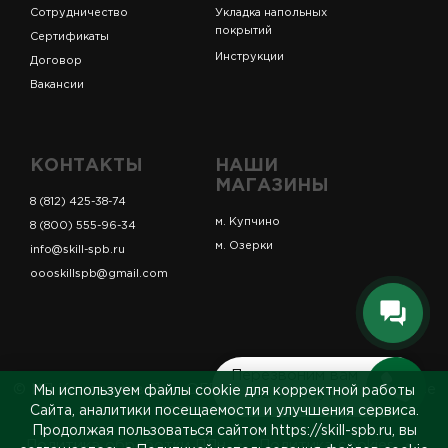
Сотрудничество
Укладка напольных
покрытий
Сертификаты
Инструкции
Договор
Вакансии
КОНТАКТЫ
НАШИ
МАГАЗИНЫ
8 (812) 425-38-74
м. Купчино
8 (800) 555-96-34
м. Озерки
info@skill-spb.ru
oooskillspb@gmail.com
Перезвоним вам
© ИП Коновалов Д.А., ОГРНИП 325784700361023. Все
Мы используем файлы cookie для корректной работы
за 5 минут
права защищены.
Сайта, аналитики посещаемости и улучшения сервиса.
Продолжая пользоваться сайтом https://skill-spb.ru, вы
Политика обработки ПДн
Политика cookies