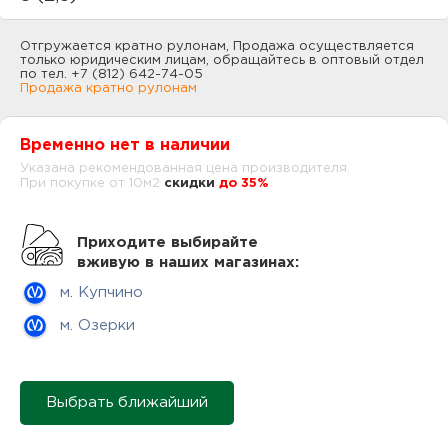
нам
Отгружается кратно рулонам, Продажа осуществляется
только юридическим лицам, обращайтесь в оптовый отдел
по тел. +7 (812) 642-74-05
Продажа кратно рулонам
маг
Временно нет в наличии
Указана рекомендованная цена производителя.
При покупке от 10м2
cкидки
до 35%
офи
Приходите выбирайте
вживую в наших магазинах:
м. Купчино
м. Озерки
рек
Выбрать ближайший