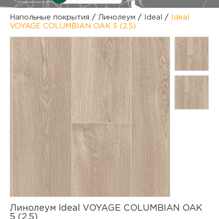
куп
Напольные покрытия
/
Линолеум
/
Ideal
/
Ideal
VOYAGE COLUMBIAN OAK 5 (2,5)
отз
М
опл
раб
тов
Дл
нап
юр.
пок
маг
Ва
рек
Ко
рек
с
Линолеум Ideal VOYAGE COLUMBIAN OAK
5 (2,5)