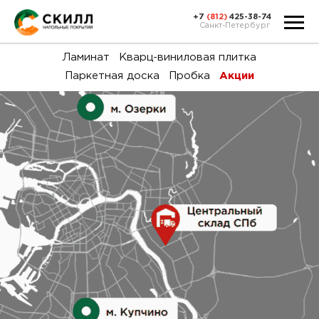
+7
(812)
425-38-74
Санкт-Петербург
Ка
Ламинат
Кварц-виниловая плитка
Паркетная доска
Пробка
Акции
тов
Н
акц
Га
пок
и
вин
воз
Ка