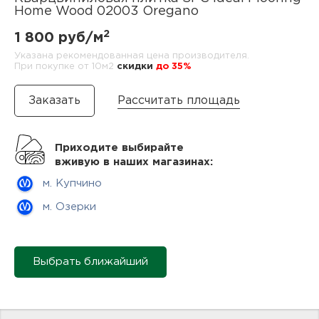
нам
Home Wood 02003 Oregano
2
1 800 руб/м
Указана рекомендованная цена производителя.
При покупке от 10м2
cкидки
до 35%
маг
Рассчитать площадь
офи
Приходите выбирайте
вживую в наших магазинах:
м. Купчино
м. Озерки
рек
Выбрать ближайший