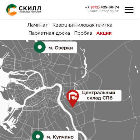
+7
(812)
425-38-74
Санкт-Петербург
Ка
Ламинат
Кварц-виниловая плитка
Паркетная доска
Пробка
Акции
тов
Н
акц
Га
пок
и
вин
воз
Ка