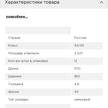
пис
Характеристики товара
дир
подробнее...
пис
Страна
Россия
Класс
34/43
дир
Площадь упаковок
2,527
Кол-во штук в упаковке
12
Длина
1170
Ширина
180
Толщина
4,6
Фаска
4V
Тип укладки
замковый