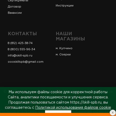
Сертификаты
Инструкции
Договор
Вакансии
КОНТАКТЫ
НАШИ
МАГАЗИНЫ
8 (812) 425-38-74
м. Купчино
8 (800) 555-96-34
м. Озерки
info@skill-spb.ru
oooskillspb@gmail.com
© ИП Коновалов Д.А., ОГРНИП 325784700361023. Все
Мы используем файлы cookie для корректной работы
права защищены.
Сайта, аналитики посещаемости и улучшения сервиса.
Продолжая пользоваться сайтом https://skill-spb.ru, вы
Политика обработки ПДн
Политика cookies
соглашаетесь с
Политикой использования файлов cookie
Пользовательское соглашение
Публичная оферта
x
Принять