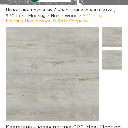
куп
Напольные покрытия
/
Кварц-виниловая плитка
/
SPC Ideal Flooring
/
Home Wood
/
SPC Ideal
отз
М
Flooring Home Wood 02003 Oregano
опл
раб
тов
Дл
нап
юр.
пок
маг
Ва
рек
Ко
рек
с
Кварцвиниловая плитка SPC Ideal Flooring