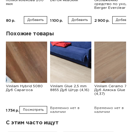
полиэтиленова 200
Бетон невский
скольжению
мкм
средство по уходу
Berger Everclear 1л
Добавить
Добавить
Добавить
80 р.
1 100 р.
2 900 р.
Похожие товары
Vinilam Hybrid 5080
Vinilam Glue 2,5 mm
Vinilam Ceramo 777
Дуб Сарагоса
8855 Дуб Штур (4,16)
Дуб Аляска Glue
(4,37)
Временно нет в
Временно нет в
Посмотреть
1 734 р.
наличии
наличии
С этим часто ищут