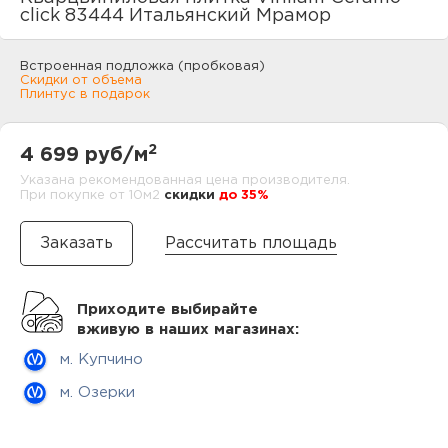
нам
click 83444 Итальянский Мрамор
Встроенная подложка (пробковая)
Скидки от объема
Плинтус в подарок
маг
2
4 699 руб/м
Указана рекомендованная цена производителя.
При покупке от 10м2
cкидки
до 35%
офи
Рассчитать площадь
Приходите выбирайте
вживую в наших магазинах:
рек
м. Купчино
м. Озерки