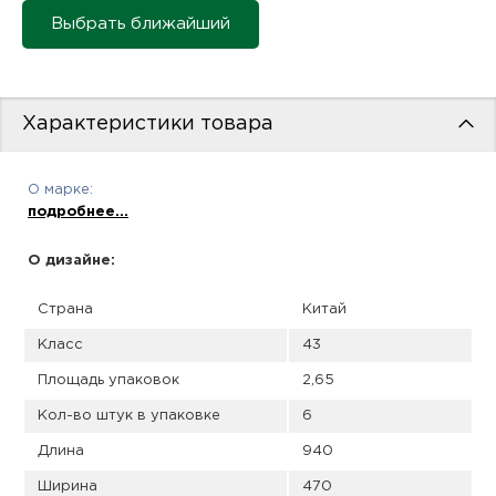
пис
Выбрать ближайший
дир
Характеристики товара
пис
О марке:
дир
подробнее...
О дизайне:
Страна
Китай
Класс
43
Площадь упаковок
2,65
Кол-во штук в упаковке
6
Длина
940
Ширина
470