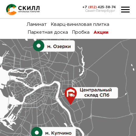
+7
(812)
425-38-74
Санкт-Петербург
Ка
Ламинат
Кварц-виниловая плитка
Паркетная доска
Пробка
Акции
тов
Н
акц
Га
пок
и
вин
воз
Ка