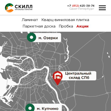
+7
(812)
425-38-74
Санкт-Петербург
Ка
Ламинат
Кварц-виниловая плитка
Паркетная доска
Пробка
Акции
тов
Н
акц
Га
пок
и
вин
воз
Ка