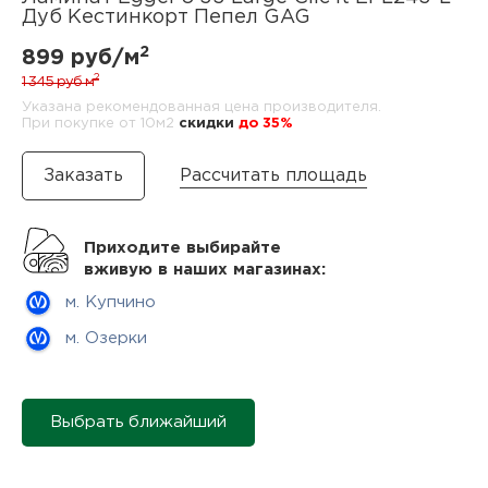
нам
Дуб Кестинкорт Пепел GAG
2
899 руб/м
2
1 345 руб
м
Указана рекомендованная цена производителя.
маг
При покупке от 10м2
cкидки
до 35%
Рассчитать площадь
офи
Приходите выбирайте
вживую в наших магазинах:
м. Купчино
м. Озерки
рек
Выбрать ближайший