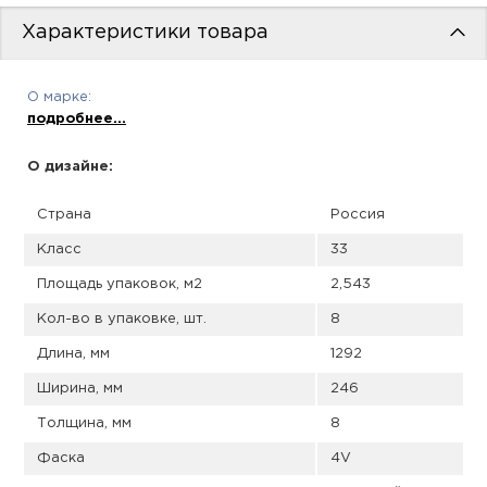
пис
Характеристики товара
дир
О марке:
подробнее...
пис
О дизайне:
дир
Страна
Россия
Класс
33
Площадь упаковок, м2
2,543
Кол-во в упаковке, шт.
8
Длина, мм
1292
Ширина, мм
246
Толщина, мм
8
Фаска
4V