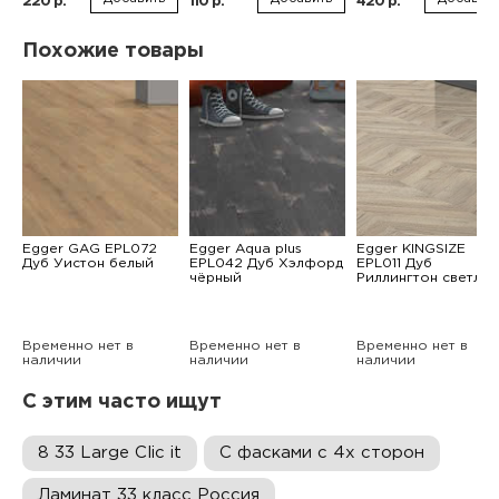
220 р.
110 р.
420 р.
Похожие товары
Egger GAG EPL072
Egger Aqua plus
Egger KINGSIZE
Дуб Уистон белый
EPL042 Дуб Хэлфорд
EPL011 Дуб
чёрный
Риллингтон светлы
Временно нет в
Временно нет в
Временно нет в
наличии
наличии
наличии
С этим часто ищут
8 33 Large Clic it
С фасками с 4х сторон
Ламинат 33 класс Россия