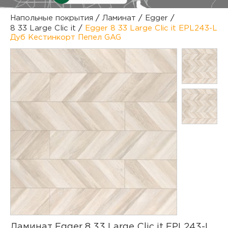
куп
Напольные покрытия
/
Ламинат
/
Egger
/
8 33 Large Clic it
/
Egger 8 33 Large Clic it EPL243-L
отз
М
Дуб Кестинкорт Пепел GAG
опл
раб
тов
Дл
нап
юр.
пок
маг
Ва
рек
Ко
рек
с
Ламинат Egger 8 33 Large Clic it EPL243-L