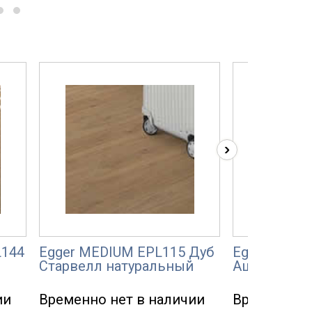
›
L144
Egger MEDIUM EPL115 Дуб
Egger GAG 
Старвелл натуральный
Ашкрофт
ии
Временно нет в наличии
Временно н