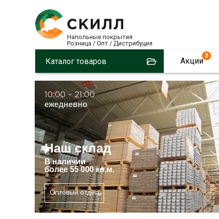
Напольные покрытия
Розница / Опт / Дистрибуция
3
Акции
Каталог товаров
10:00 – 21:00
ежедневно
Наш склад
В
наличии
более 55 000 кв.м.
Оптовый отдел