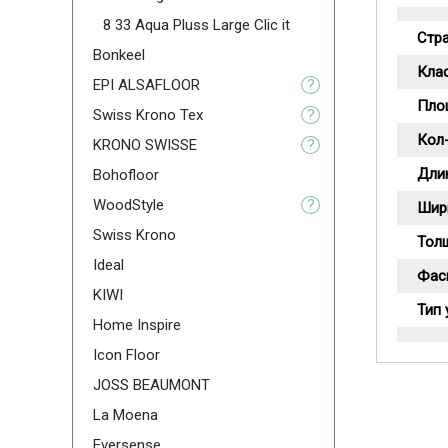
8 33 Aqua Pluss Large Clic it
Стр
Bonkeel
Кла
EPI ALSAFLOOR
?
Пло
Swiss Krono Tex
?
Кол-
KRONO SWISSE
?
Дли
Bohofloor
WoodStyle
?
Шир
Swiss Krono
Тол
Ideal
Фас
KIWI
Тип 
Home Inspire
Icon Floor
JOSS BEAUMONT
La Moena
Eversense