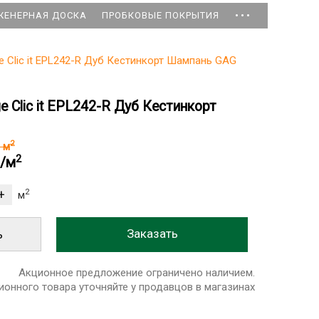
...
ЖЕНЕРНАЯ ДОСКА
ПРОБКОВЫЕ ПОКРЫТИЯ
ge Clic it EPL242-R Дуб Кестинкорт Шампань GAG
e Clic it EPL242-R Дуб Кестинкорт
2
б
м
2
б/м
2
м
ь
Акционное предложение ограничено наличием.
ионного товара уточняйте у продавцов в магазинах