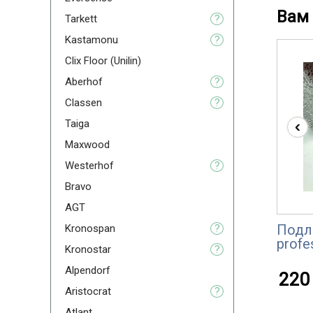
Вам 
Tarkett
?
Kastamonu
?
Clix Floor (Unilin)
Aberhof
?
Classen
?
‹
Taiga
Maxwood
Westerhof
?
Bravo
AGT
Подл
Kronospan
?
profe
Kronostar
?
Alpendorf
220 
Aristoсrat
?
Atlant