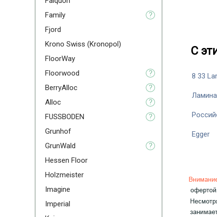
Falquon
Family
?
Fjord
Krono Swiss (Kronopol)
С эт
FloorWay
Floorwood
?
8 33 Lar
BerryAlloc
?
Ламина
Alloc
?
Россий
FUSSBODEN
?
Grunhof
Egger
GrunWald
?
Hessen Floor
Holzmeister
Imagine
Imperial