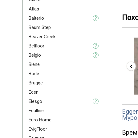
Atlas
Пох
Balterio
?
Baum Step
Beaver Creek
Belfloor
?
Belgio
?
‹
Biene
Bode
Brugge
Eden
Elesgo
?
Equlline
Egger
Муро
Euro Home
EvigFloor
Врем