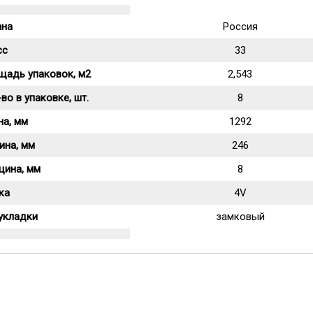
ана
Россия
сс
33
щадь упаковок, м2
2,543
во в упаковке, шт.
8
на, мм
1292
ина, мм
246
щина, мм
8
ка
4V
укладки
замковый