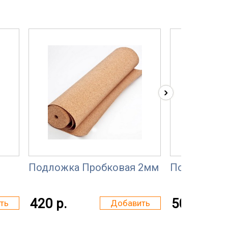
›
Подложка Пробковая 2мм
Подложка 
420 р.
50 р.
ть
Добавить