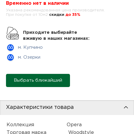
нам
Временно нет в наличии
Указана рекомендованная цена производителя.
При покупке от 10м2
cкидки
до 35%
маг
Приходите выбирайте
вживую в наших магазинах:
м. Купчино
м. Озерки
офи
Выбрать ближайший
рек
Характеристики товара
Коллекция
Opera
Торговая марка
Woodstyle