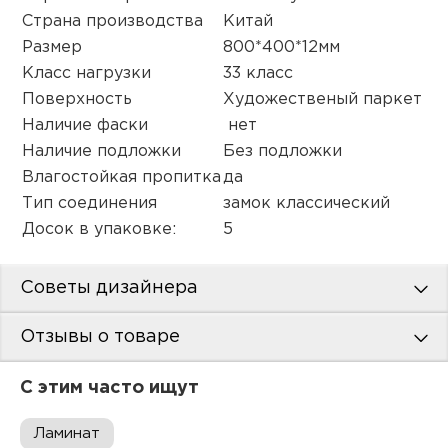
пис
Страна производства
Китай
Размер
800*400*12мм
дир
Класс нагрузки
33 класс
Поверхность
Художественый паркет
Наличие фаски
нет
пис
Наличие подложки
Без подложки
Влагостойкая пропитка
да
дир
Тип соединения
замок классический
Досок в упаковке:
5
Советы дизайнера
Отзывы о товаре
С этим часто ищут
Ламинат