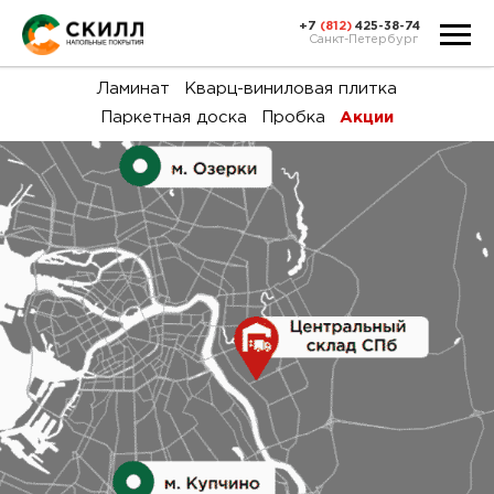
+7
(812)
425-38-74
Санкт-Петербург
Ка
Ламинат
Кварц-виниловая плитка
Паркетная доска
Пробка
Акции
тов
Н
акц
Га
пок
и
вин
воз
Ка