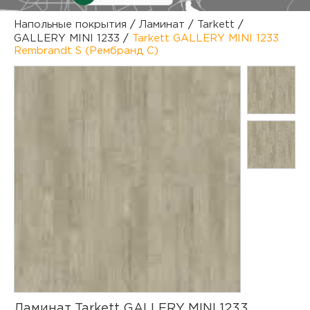
куп
Напольные покрытия
/
Ламинат
/
Tarkett
/
GALLERY MINI 1233
/
Tarkett GALLERY MINI 1233
отз
М
Rembrandt S (Рембранд С)
опл
раб
тов
Дл
нап
юр.
пок
маг
Ва
рек
Ко
рек
с
Ламинат Tarkett GALLERY MINI 1233