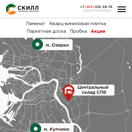
+7
(812)
425-38-74
Санкт-Петербург
Ка
Ламинат
Кварц-виниловая плитка
Паркетная доска
Пробка
Акции
тов
Н
акц
Га
пок
и
вин
воз
Ка