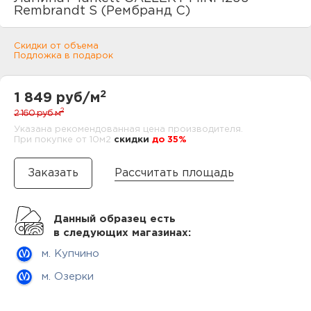
нам
Rembrandt S (Рембранд С)
Скидки от объема
Подложка в подарок
маг
2
1 849 руб/м
2
2 160 руб
м
Указана рекомендованная цена производителя.
При покупке от 10м2
cкидки
до 35%
офи
Рассчитать площадь
Данный образец есть
в следующих магазинах:
рек
м. Купчино
м. Озерки