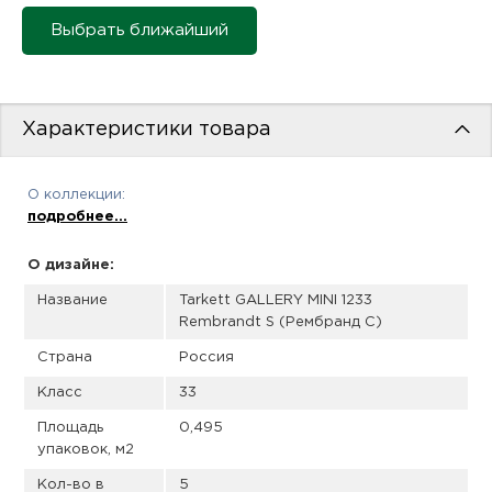
пис
Выбрать ближайший
дир
Характеристики товара
пис
О коллекции:
дир
подробнее...
О дизайне:
Название
Tarkett GALLERY MINI 1233
Rembrandt S (Рембранд С)
Страна
Россия
Класс
33
Площадь
0,495
упаковок, м2
Кол-во в
5