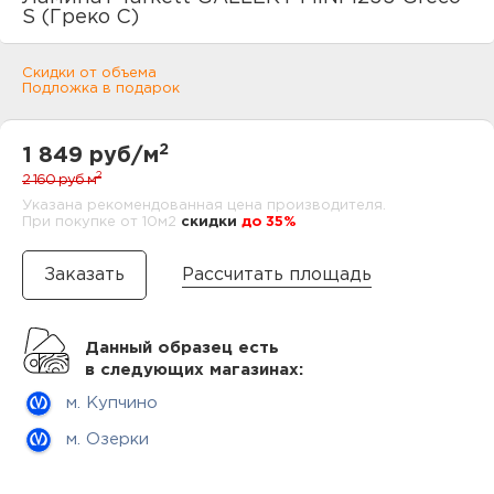
нам
S (Греко С)
Скидки от объема
Подложка в подарок
маг
2
1 849 руб/м
2
2 160 руб
м
Указана рекомендованная цена производителя.
При покупке от 10м2
cкидки
до 35%
офи
Рассчитать площадь
Данный образец есть
в следующих магазинах:
рек
м. Купчино
м. Озерки