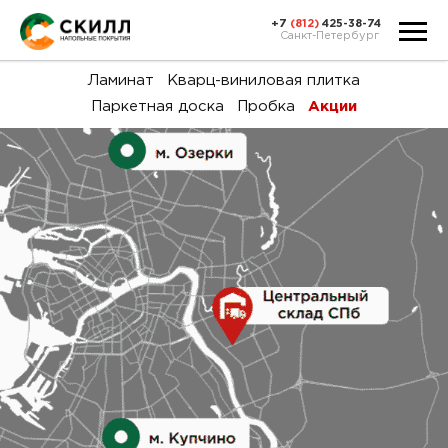
+7
(812)
425-38-74
Санкт-Петербург
Ка
Ламинат
Кварц-виниловая плитка
Паркетная доска
Пробка
Акции
тов
Н
акц
Га
пок
и
вин
воз
Ка