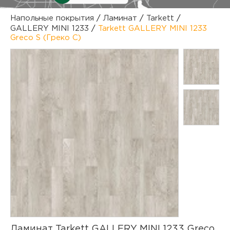
куп
Напольные покрытия
/
Ламинат
/
Tarkett
/
GALLERY MINI 1233
/
Tarkett GALLERY MINI 1233
отз
М
Greco S (Греко С)
опл
раб
тов
Дл
нап
юр.
пок
маг
Ва
рек
Ко
рек
с
Ламинат Tarkett GALLERY MINI 1233 Greco