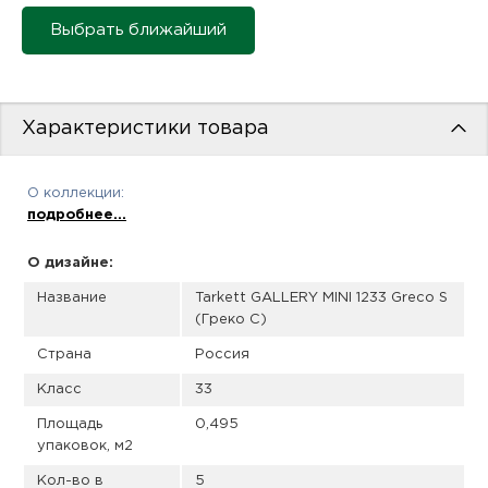
пис
Выбрать ближайший
дир
Характеристики товара
пис
О коллекции:
дир
подробнее...
О дизайне:
Название
Tarkett GALLERY MINI 1233 Greco S
(Греко С)
Страна
Россия
Класс
33
Площадь
0,495
упаковок, м2
Кол-во в
5