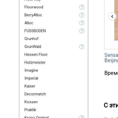
Floorwood
?
‹
BerryAlloc
?
Alloc
?
FUSSBODEN
?
Grunhof
GrunWald
?
Sensa
Hessen Floor
Beijin
Holzmeister
Imagine
Врем
Imperial
Kaiser
Decormatch
Kossen
С эт
Praktik
Krono Original
?