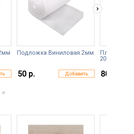
›
2мм
Подложка Виниловая 2мм
Пленка пол
200 мкм
50 р.
80 р.
ть
Добавить