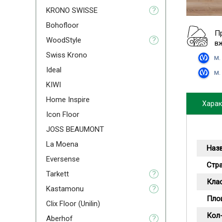
KRONO SWISSE
?
Bohofloor
П
WoodStyle
?
в
Swiss Krono
м.
Ideal
м.
KIWI
Home Inspire
Харак
Icon Floor
JOSS BEAUMONT
La Moena
Наз
Eversense
Стр
Tarkett
?
Кла
Kastamonu
?
Пло
Clix Floor (Unilin)
Кол-
Aberhof
?