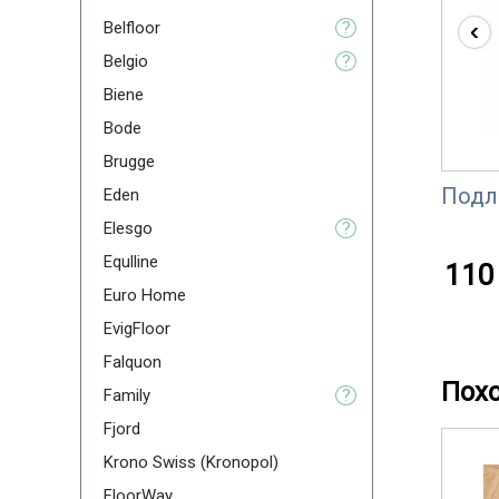
‹
Belfloor
?
Belgio
?
Biene
Bode
Brugge
Подл
Eden
Elesgo
?
Equlline
110 
Euro Home
EvigFloor
Falquon
Пох
Family
?
Fjord
Krono Swiss (Kronopol)
FloorWay