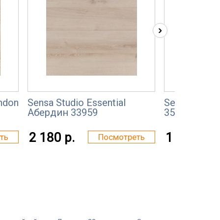
›
ondon
Sensa Studio Essential
Sensa Natura
Абердин 33959
35939 Дуб 
2 180 р.
1 573 р.
ть
Посмотреть