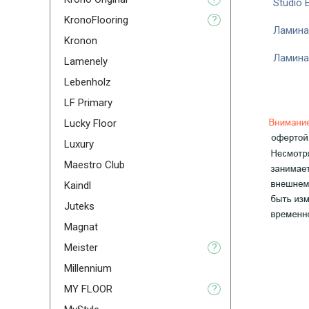
Studio 
KronoFlooring
?
Ламина
Kronon
Ламина
Lamenely
Lebenholz
LF Primary
Lucky Floor
Luxury
Maestro Club
Kaindl
Juteks
Magnat
Meister
?
Millennium
MY FLOOR
?