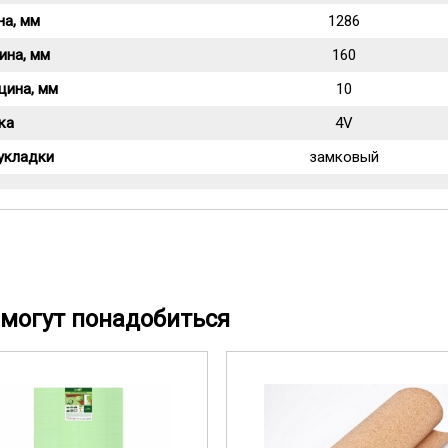
на, мм
1286
ина, мм
160
щина, мм
10
ка
4V
укладки
замковый
могут понадобиться