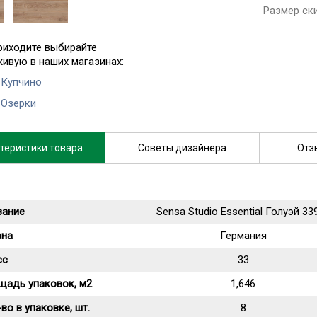
Размер ск
риходите выбирайте
живую в наших магазинах:
 Купчино
 Озерки
теристики товара
Советы дизайнера
Отз
вание
Sensa Studio Essential Голуэй 33
ана
Германия
сс
33
щадь упаковок, м2
1,646
во в упаковке, шт.
8