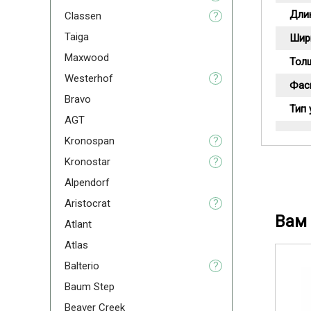
Дли
Classen
?
Taiga
Шир
Maxwood
Тол
Westerhof
?
Фас
Bravo
Тип 
AGT
Kronospan
?
Kronostar
?
Alpendorf
Aristoсrat
?
Вам 
Atlant
Atlas
Balterio
?
Baum Step
Beaver Creek