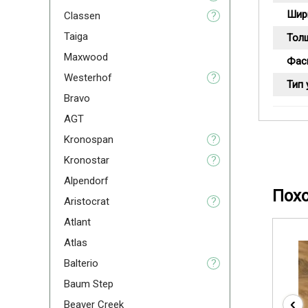
Шир
Classen
?
Taiga
Тол
Maxwood
Фас
Westerhof
?
Тип 
Bravo
AGT
Kronospan
?
Kronostar
?
Alpendorf
Пох
Aristoсrat
?
Atlant
Atlas
Balterio
?
Baum Step
‹
Beaver Creek