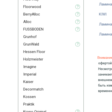
Ламина
Floorwood
?
BerryAlloc
?
KIWI
Alloc
?
Ламина
FUSSBODEN
?
Ламина
Grunhof
GrunWald
?
Hessen Floor
Holzmeister
Imagine
Imperial
Kaiser
Decormatch
Kossen
Praktik
Krono Original
?