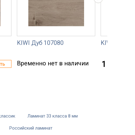
KIWI Дуб 107080
KIWI Дуб 10
Временно нет в наличии
1 030 р.
ть
классик
Ламинат 33 класса 8 мм
Российский ламинат