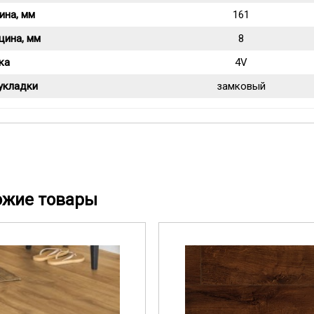
ина, мм
161
щина, мм
8
ка
4V
укладки
замковый
ожие товары