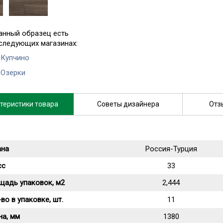
анный образец есть
 следующих магазинах:
 Купчино
 Озерки
теристики товара
Советы дизайнера
Отз
ана
Россия-Турция
сс
33
щадь упаковок, м2
2,444
во в упаковке, шт.
11
на, мм
1380