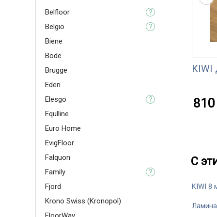
Belfloor
?
Belgio
?
Biene
Bode
KIWI 
Brugge
Eden
Elesgo
?
810 
Equlline
Euro Home
EvigFloor
Falquon
С эт
Family
?
Fjord
KIWI 8 
Krono Swiss (Kronopol)
Ламина
FloorWay