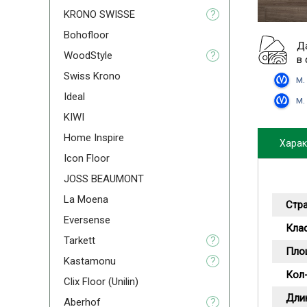
KRONO SWISSE
?
Bohofloor
Д
WoodStyle
?
в
Swiss Krono
м.
Ideal
м.
KIWI
Home Inspire
Харак
Icon Floor
JOSS BEAUMONT
La Moena
Стр
Eversense
Кла
Tarkett
?
Пло
Kastamonu
?
Кол-
Clix Floor (Unilin)
Дли
Aberhof
?