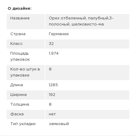
пис
О дизайне:
дир
Название
Орех отбеленный, палубный,3-
полосный, шелковисто-ма
Страна
Германия
Класс
32
пис
Площадь
1,974
дир
упаковок
Кол-во штук в
8
упаковке
Длина
1285
Ширина
192
Толщина
8
Фаска
нет
Тип укладки
замковый