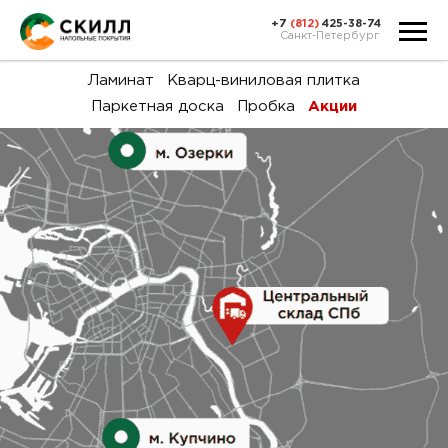
+7
(812)
425-38-74
Санкт-Петербург
Ка
Ламинат
Кварц-виниловая плитка
Паркетная доска
Пробка
Акции
тов
Н
акц
Га
пок
и
вин
воз
Ка