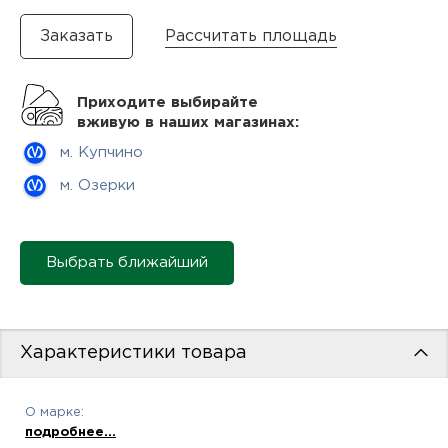
нам
Рассчитать площадь
Приходите выбирайте
маг
вживую в наших магазинах:
м. Купчино
м. Озерки
офи
Выбрать ближайший
Характеристики товара
рек
О марке:
подробнее...