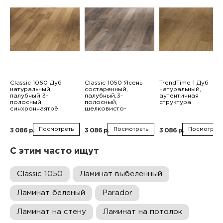
Classic 1060 Дуб
Classic 1050 Ясень
TrendTime 1 Дуб
натуральный,
состаренный,
натуральный,
палубный,3-
палубный,3-
аутентичная
полосный,
полосный,
структура
синхроннаятрё
шелковисто-
Посмотреть
Посмотреть
Посмотреть
3 086 р.
3 086 р.
3 086 р.
С этим часто ищут
Classic 1050
Ламинат выбеленный
Ламинат беленый
Parador
Ламинат на стену
Ламинат на потолок