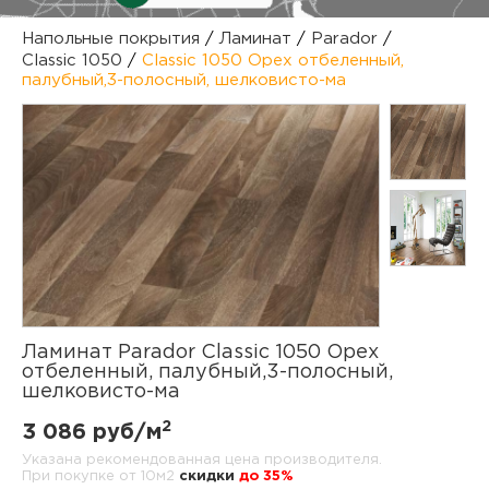
куп
Напольные покрытия
/
Ламинат
/
Parador
/
Classic 1050
/
Classic 1050 Орех отбеленный,
отз
М
палубный,3-полосный, шелковисто-ма
опл
раб
тов
Дл
нап
юр.
пок
маг
Ва
рек
Ко
Ламинат Parador Classic 1050 Орех
отбеленный, палубный,3-полосный,
рек
шелковисто-ма
2
3 086 руб/м
с
Указана рекомендованная цена производителя.
При покупке от 10м2
cкидки
до 35%