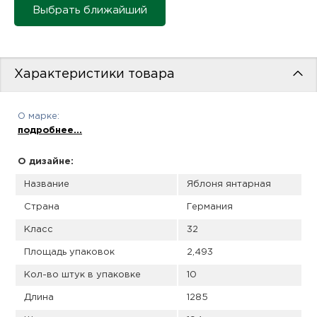
пис
Выбрать ближайший
дир
Характеристики товара
пис
О марке:
подробнее...
дир
О дизайне:
Название
Яблоня янтарная
Страна
Германия
Класс
32
Площадь упаковок
2,493
Кол-во штук в упаковке
10
Длина
1285