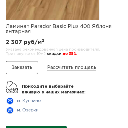
нам
Ламинат Parador Basic Plus 400 Яблоня
маг
янтарная
2
2 307 руб/м
Указана рекомендованная цена производителя.
При покупке от 10м2
cкидки
до 35%
офи
Рассчитать площадь
Приходите выбирайте
вживую в наших магазинах:
м. Купчино
рек
м. Озерки