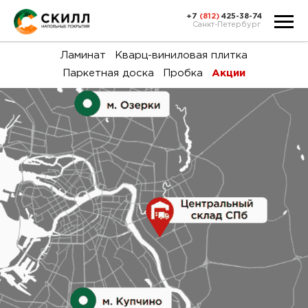
+7
(812)
425-38-74
Санкт-Петербург
Ка
Ламинат
Кварц-виниловая плитка
Паркетная доска
Пробка
Акции
тов
Н
акц
Га
пок
и
вин
воз
Ка