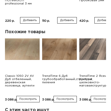
ПОЛИИЗОЛ
Пробковая 2мм
professional 3 мм
Добавить
Добавить
Добавить
220 р.
110 р.
420 р.
Похожие товары
Classic 1050 2V 4V
TrendTime 6 Дуб
TrendTime 2 Ясень
Дуб отбеленный,
грубообработанный,структура
Kontrast,
деревенская
пиления
шелковисто-
половица, аутенти
матоваяструктура
Посмотреть
Посмотреть
Посмотреть
3 086 р.
3 086 р.
3 086 р.
С этим часто ищут