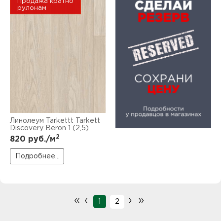
Продажа кратно
рулонам
Линолеум Tarkettt Tarkett
Discovery Beron 1 (2,5)
2
820
руб./м
Подробнее...
«
‹
›
»
1
2