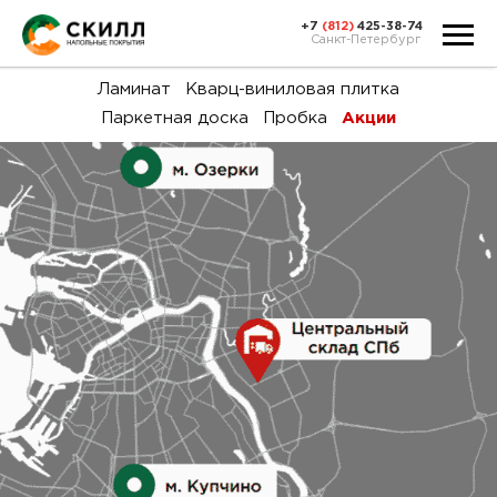
+7
(812)
425-38-74
Санкт-Петербург
Ка
Ламинат
Кварц-виниловая плитка
Паркетная доска
Пробка
Акции
тов
Н
акц
Га
пок
и
вин
воз
Ка