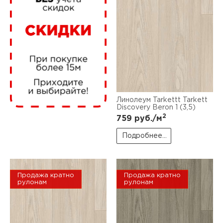
нам
маг
Линолеум Tarkettt Tarkett
офи
Discovery Beron 1 (3,5)
2
759
руб./м
Подробнее...
Продажа кратно
Продажа кратно
рек
рулонам
рулонам