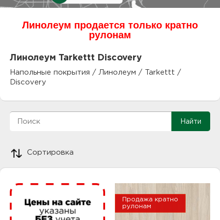
куп
Линолеум продается только кратно
отз
М
рулонам
опл
раб
Линолеум Tarkettt Discovery
Напольные покрытия
/
Линолеум
/
Tarkettt
/
тов
Дл
Discovery
нап
юр.
пок
маг
Ва
Сортировка
рек
Ко
рек
Продажа кратно
с
рулонам