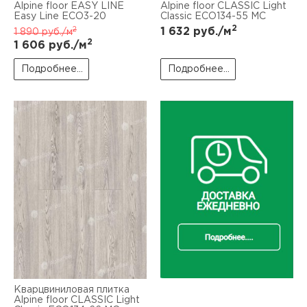
Alpine floor EASY LINE
Alpine floor CLASSIC Light
Easy Line ЕСО3-20
Classic ЕСО134-55 MC
2
2
1 632
руб./м
1 890
руб./м
2
1 606
руб./м
Подробнее...
Подробнее...
Кварцвиниловая плитка
Alpine floor CLASSIC Light