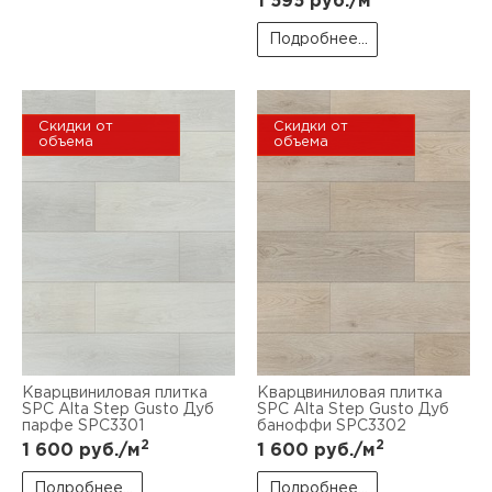
1 595
руб./м
пис
Подробнее...
дир
Скидки от
Скидки от
объема
объема
пис
дир
Кварцвиниловая плитка
Кварцвиниловая плитка
SPC Alta Step Gusto Дуб
SPC Alta Step Gusto Дуб
парфе SPC3301
баноффи SPC3302
2
2
1 600
руб./м
1 600
руб./м
Подробнее...
Подробнее...