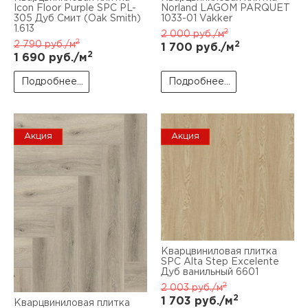
Icon Floor Purple SPC PL-
Norland LAGOM PARQUET
305 Дуб Смит (Oak Smith)
1033-01 Vakker
1.613
2
2 000
руб./м
2
2 790
руб./м
2
1 700
руб./м
2
1 690
руб./м
Подробнее...
Подробнее...
Акция
Акция
Кварцвиниловая плитка
SPC Alta Step Excelente
Дуб ванильный 6601
2
2 003
руб./м
2
1 703
руб./м
Кварцвиниловая плитка