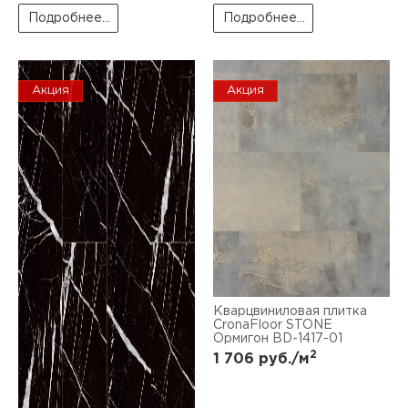
Подробнее...
Подробнее...
Акция
Акция
Кварцвиниловая плитка
CronaFloor STONE
Ормигон BD-1417-01
2
1 706
руб./м