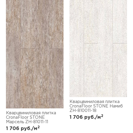
Кварцвиниловая плитка
CronaFloor STONE Намиб
ZH-810011-18
Кварцвиниловая плитка
2
1 706
руб./м
CronaFloor STONE
Марсель ZH-81011-11
2
1 706
руб./м