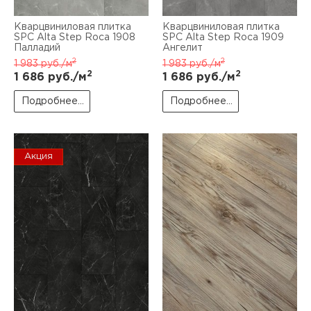
Кварцвиниловая плитка
Кварцвиниловая плитка
SPC Alta Step Roca 1908
SPC Alta Step Roca 1909
Палладий
Ангелит
2
2
1 983
руб./м
1 983
руб./м
2
2
1 686
руб./м
1 686
руб./м
Подробнее...
Подробнее...
Акция