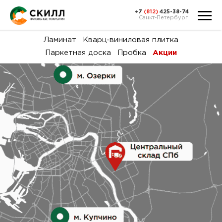
+7
(812)
425-38-74
Санкт-Петербург
Ка
Ламинат
Кварц-виниловая плитка
Паркетная доска
Пробка
Акции
тов
Н
акц
Га
пок
и
вин
воз
Ка