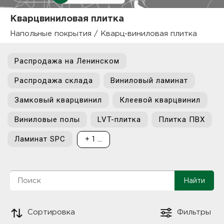
куп
Кварцвиниловая плитка
отз
М
Напольные покрытия
/
Кварц-виниловая плитка
опл
раб
Распродажа на Ленинском
Распродажа склада
Виниловый ламинат
тов
Дл
Замковый кварцвинил
Клеевой кварцвинил
нап
юр.
Виниловые полы
LVT-плитка
Плитка ПВХ
пок
маг
Ва
Ламинат SPC
+ 1 ...
рек
Ко
рек
с
Сортировка
Фильтры