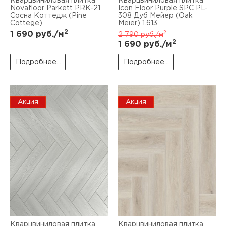
Кварцвиниловая плитка
Кварцвиниловая плитка
Novafloor Parkett PRK-21
Icon Floor Purple SPC PL-
Сосна Коттедж (Pine
308 Дуб Мейер (Oak
Cottege)
Meier) 1.613
2
2
1 690
руб./м
2 790
руб./м
2
1 690
руб./м
Подробнее...
Подробнее...
Акция
Акция
Кварцвиниловая плитка
Кварцвиниловая плитка