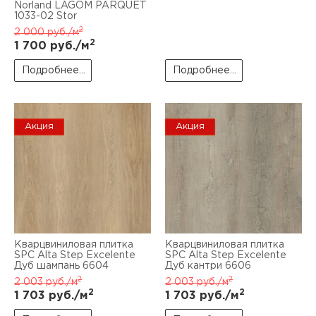
Norland LAGOM PARQUET
1033-02 Stor
2
2 000
руб./м
2
1 700
руб./м
Подробнее...
Подробнее...
Акция
Акция
Кварцвиниловая плитка
Кварцвиниловая плитка
SPC Alta Step Excelente
SPC Alta Step Excelente
Дуб шампань 6604
Дуб кантри 6606
2
2
2 003
руб./м
2 003
руб./м
2
2
1 703
руб./м
1 703
руб./м