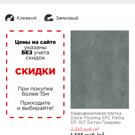
нам
Клеевой
Замковый
маг
офи
рек
Кварцвиниловая плитка
Dolce Flooring SPC Pietra
DF-107 Бетон Гриджио
2
2 295
руб./м
2