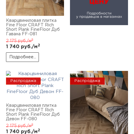
Кварцвиниловая плитка
Fine Floor CRAFT Rich
Short Plank FineFloor Дуб
Гавана FF-081
2
2 175
руб./м
2
1 740
руб./м
Подробнее...
Распродажа
Распродажа
Кварцвиниловая плитка
Fine Floor CRAFT Rich
Short Plank FineFloor Дуб
Девон FF-080
2
2 175
руб./м
2
1 740
руб./м