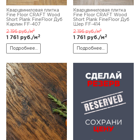
Кварцвиниловая плитка
Кварцвиниловая плитка
Fine Floor CRAFT Wood
Fine Floor CRAFT Wood
Short Plank FineFloor Дуб
Short Plank FineFloor Дуб
Карлин FF-407
Шер FF-414
2
2
2 196
руб./м
2 196
руб./м
2
2
1 761
руб./м
1 761
руб./м
Подробнее...
Подробнее...