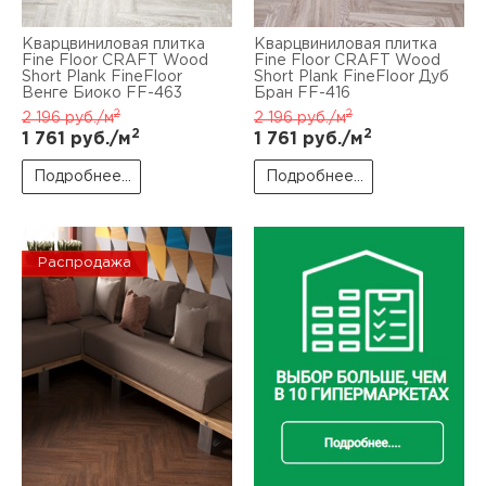
Кварцвиниловая плитка
Кварцвиниловая плитка
Fine Floor CRAFT Wood
Fine Floor CRAFT Wood
Short Plank FineFloor
Short Plank FineFloor Дуб
Венге Биоко FF-463
Бран FF-416
2
2
2 196
руб./м
2 196
руб./м
2
2
1 761
руб./м
1 761
руб./м
Подробнее...
Подробнее...
Распродажа