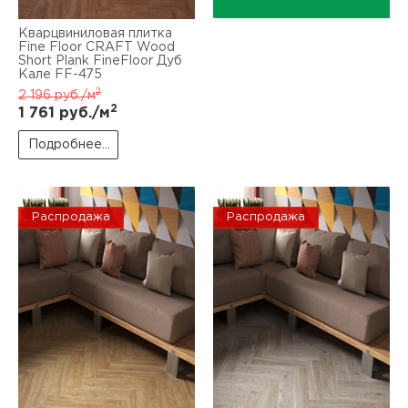
Кварцвиниловая плитка
Fine Floor CRAFT Wood
Short Plank FineFloor Дуб
Кале FF-475
2
2 196
руб./м
2
1 761
руб./м
Подробнее...
Распродажа
Распродажа