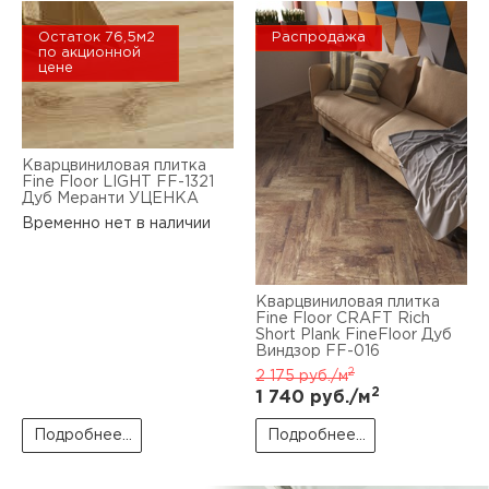
пис
Остаток 76,5м2
Распродажа
дир
по акционной
цене
пис
Кварцвиниловая плитка
Fine Floor LIGHT FF-1321
Дуб Меранти УЦЕНКА
дир
Временно нет в наличии
Кварцвиниловая плитка
Fine Floor CRAFT Rich
Short Plank FineFloor Дуб
Виндзор FF-016
2
2 175
руб./м
2
1 740
руб./м
Подробнее...
Подробнее...