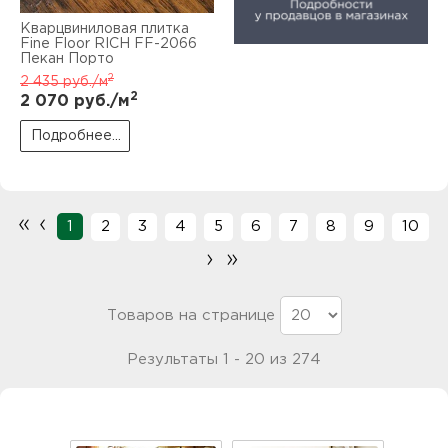
Кварцвиниловая плитка
Fine Floor RICH FF-2066
Пекан Порто
2
2 435
руб./м
2
2 070
руб./м
Подробнее...
«
‹
1
2
3
4
5
6
7
8
9
10
›
»
Товаров на странице
Результаты 1 - 20 из 274