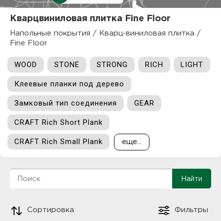
куп
Кварцвиниловая плитка Fine Floor
отз
М
Напольные покрытия
/
Кварц-виниловая плитка
/
Fine Floor
опл
раб
WOOD
STONE
STRONG
RICH
LIGHT
тов
Дл
Клеевые планки под дерево
нап
юр.
Замковый тип соединения
GEAR
CRAFT Rich Short Plank
пок
маг
Ва
CRAFT Rich Small Plank
еще...
рек
Ко
рек
с
Сортировка
Фильтры