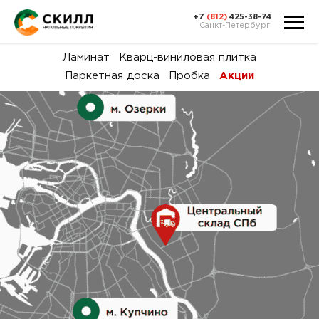
+7
(812)
425-38-74
Санкт-Петербург
Ка
Ламинат
Кварц-виниловая плитка
Паркетная доска
Пробка
Акции
тов
Н
акц
Га
пок
и
вин
воз
Ка