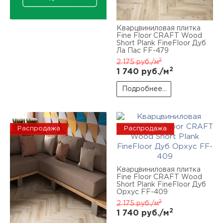
Кварцвиниловая плитка
Fine Floor CRAFT Wood
Short Plank FineFloor Дуб
Ла Пас FF-479
2
2 175
руб./м
2
1 740
руб./м
Подробнее...
Распродажа
Распродажа
Кварцвиниловая плитка
Fine Floor CRAFT Wood
Short Plank FineFloor Дуб
Орхус FF-409
2
2 175
руб./м
2
1 740
руб./м