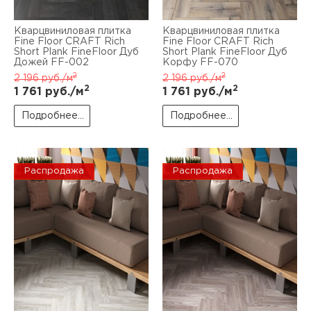
Кварцвиниловая плитка
Кварцвиниловая плитка
Fine Floor CRAFT Rich
Fine Floor CRAFT Rich
Short Plank FineFloor Дуб
Short Plank FineFloor Дуб
Дожей FF-002
Корфу FF-070
2
2
2 196
руб./м
2 196
руб./м
2
2
1 761
руб./м
1 761
руб./м
Подробнее...
Подробнее...
Распродажа
Распродажа