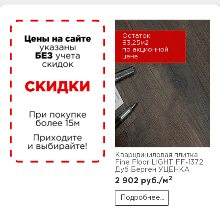
нам
Остаток
83,25м2
по акционной
маг
цене
офи
Кварцвиниловая плитка
Fine Floor LIGHT FF-1372
Дуб Берген УЦЕНКА
рек
2
2 902
руб./м
Подробнее...