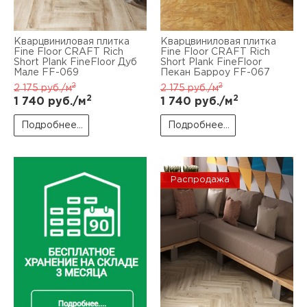
Кварцвиниловая плитка
Кварцвиниловая плитка
Fine Floor CRAFT Rich
Fine Floor CRAFT Rich
Short Plank FineFloor Дуб
Short Plank FineFloor
Мале FF-069
Пекан Барроу FF-067
2
2
2 175
руб./м
2 175
руб./м
2
2
1 740
руб./м
1 740
руб./м
Подробнее...
Подробнее...
Распродажа