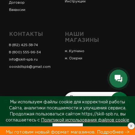
Инструкции
Договор
Вакансии
КОНТАКТЫ
НАШИ
МАГАЗИНЫ
8 (812) 425-38-74
м. Купчино
8 (800) 555-96-34
м. Озерки
info@skill-spb.ru
oooskillspb@gmail.com
Перезвоним вам
© ИП Коновалов Д.А., ОГРНИП 325784700361023. Все
Мы используем файлы cookie для корректной работы
за 5 минут
права защищены.
Сайта, аналитики посещаемости и улучшения сервиса.
Продолжая пользоваться сайтом https://skill-spb.ru, вы
Политика обработки ПДн
Политика cookies
соглашаетесь с
Политикой использования файлов cookie
Пользовательское соглашение
Публичная оферта
x
Принять
Сведения о продавце
Мы готовим новый формат магазинов. Подробнее ->