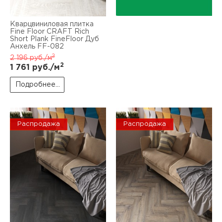
Кварцвиниловая плитка
Fine Floor CRAFT Rich
Short Plank FineFloor Дуб
Анхель FF-082
2
2 196
руб./м
2
1 761
руб./м
Подробнее...
Распродажа
Распродажа