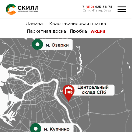
+7
(812)
425-38-74
Санкт-Петербург
Ка
Ламинат
Кварц-виниловая плитка
Паркетная доска
Пробка
Акции
тов
Н
акц
Га
пок
и
вин
воз
Ка