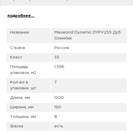
пис
дир
подробнее...
Название
Maxwood Dynamic DYPV255 Дуб
Олимпик
пис
Страна
Россия
дир
Класс
33
Площадь
1,596
упаковок, м2
Кол-во в
7
упаковке, шт.
Длина, мм
1200
Ширина, мм
190
Толщина, мм
8
Фаска
есть