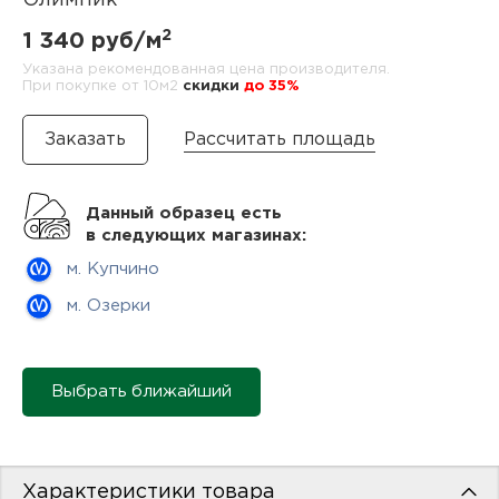
Олимпик
нам
2
1 340 руб/м
Указана рекомендованная цена производителя.
При покупке от 10м2
cкидки
до 35%
маг
Рассчитать площадь
Данный образец есть
офи
в следующих магазинах:
м. Купчино
м. Озерки
Выбрать ближайший
рек
Характеристики товара