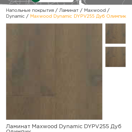
куп
Напольные покрытия
/
Ламинат
/
Maxwood
/
Dynamic
/
Maxwood Dynamic DYPV255 Дуб Олимпик
отз
М
опл
раб
тов
Дл
нап
юр.
пок
маг
Ва
рек
Ко
рек
с
Ламинат Maxwood Dynamic DYPV255 Дуб