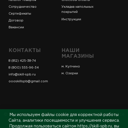
Каталог товаров
Способы оплаты
Сотрудничество
Укладка напольных
покрытий
Сертификаты
Инструкции
Договор
Вакансии
КОНТАКТЫ
НАШИ
МАГАЗИНЫ
8 (812) 425-38-74
м. Купчино
8 (800) 555-96-34
м. Озерки
info@skill-spb.ru
oooskillspb@gmail.com
© ИП Коновалов Д.А., ОГРНИП 325784700361023. Все
Мы используем файлы cookie для корректной работы
права защищены.
Сайта, аналитики посещаемости и улучшения сервиса.
Продолжая пользоваться сайтом https://skill-spb.ru, вы