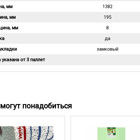
на, мм
1382
ина, мм
195
щина, мм
8
ка
да
укладки
замковый
 указана от 3 паллет
могут понадобиться