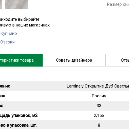
Размер ск
риходите выбирайте
живую в наших магазинах:
 Купчино
 Озерки
теристики товара
Советы дизайнера
Отз
вание
Laminely Открытие Дуб Светлы
ана
Россия
сс
33
щадь упаковок, м2
2,156
во в упаковке, шт.
8