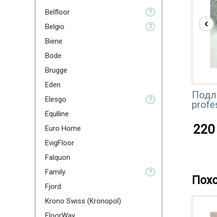
Belfloor
?
‹
Belgio
?
Biene
Bode
Brugge
Eden
Подл
Elesgo
?
profe
Equlline
220 
Euro Home
EvigFloor
Falquon
Family
?
Пох
Fjord
Krono Swiss (Kronopol)
FloorWay