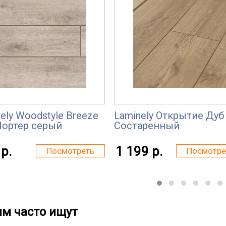
ely Woodstyle Breeze
Laminely Открытие Дуб
Нортер серый
Состаренный
р.
1 199 р.
Посмотреть
Посмотре
им часто ищут