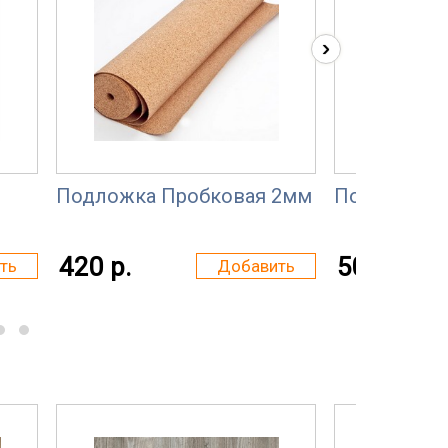
›
Подложка Пробковая 2мм
Подложка 
420 р.
50 р.
ть
Добавить