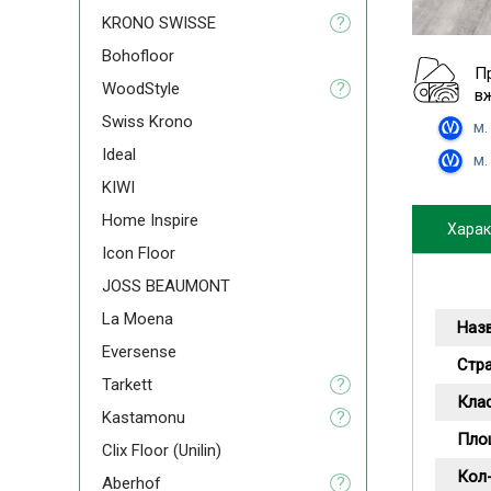
KRONO SWISSE
?
Bohofloor
П
WoodStyle
?
в
Swiss Krono
м.
Ideal
м.
KIWI
Home Inspire
Харак
Icon Floor
JOSS BEAUMONT
La Moena
Наз
Eversense
Стр
Tarkett
?
Кла
Kastamonu
?
Пло
Clix Floor (Unilin)
Кол-
Aberhof
?