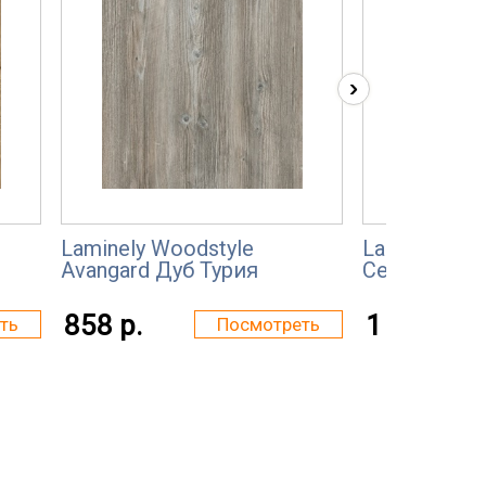
›
Laminely Woodstyle
Laminely Ка
Avangard Дуб Турия
Серебриста
858 р.
1 399 р.
ть
Посмотреть