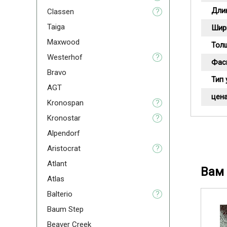
Дли
Classen
?
Taiga
Шир
Maxwood
Тол
Westerhof
?
Фас
Bravo
Тип 
AGT
цена
Kronospan
?
Kronostar
?
Alpendorf
Aristoсrat
?
Atlant
Вам 
Atlas
Balterio
?
Baum Step
Beaver Creek