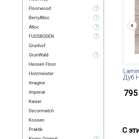
Floorwood
?
BerryAlloc
?
‹
Alloc
?
FUSSBODEN
?
Grunhof
GrunWald
?
Hessen Floor
Lamin
Holzmeister
Дуб 
Imagine
795 
Imperial
Kaiser
Decormatch
Kossen
С эт
Praktik
Krono Original
?