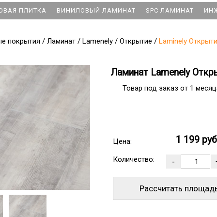
ОВАЯ ПЛИТКА
ВИНИЛОВЫЙ ЛАМИНАТ
SPC ЛАМИНАТ
ИН
ые покрытия
/
Ламинат
/
Lamenely
/
Открытие
/
Laminely Открыт
Ламинат Lamenely Откр
Товар под заказ от 1 месяц
1 199 ру
Цена:
Количество:
Рассчитать площад