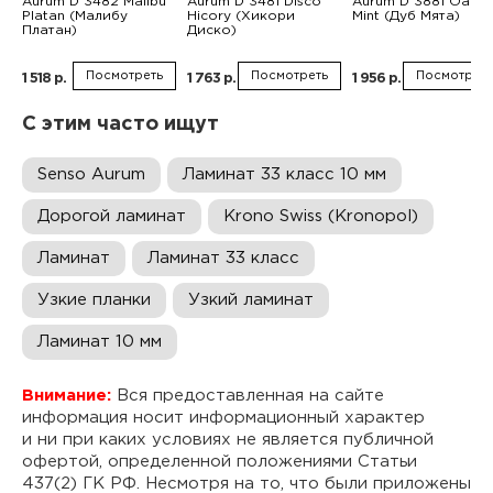
Aurum D 3482 Malibu
Aurum D 3481 Disco
Aurum D 3881 Oak
Platan (Малибу
Hicory (Хикори
Mint (Дуб Мята)
Платан)
Диско)
Посмотреть
Посмотреть
Посмотреть
1 518 р.
1 763 р.
1 956 р.
С этим часто ищут
Senso Aurum
Ламинат 33 класс 10 мм
Дорогой ламинат
Krono Swiss (Kronopol)
Ламинат
Ламинат 33 класс
Узкие планки
Узкий ламинат
Ламинат 10 мм
Внимание:
Вся предоставленная на сайте
информация носит информационный характер
и ни при каких условиях не является публичной
офертой, определенной положениями Статьи
437(2) ГК РФ. Несмотря на то, что были приложены