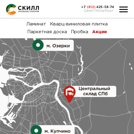
+7
(812)
425-38-74
Санкт-Петербург
Ка
Ламинат
Кварц-виниловая плитка
Паркетная доска
Пробка
Акции
тов
Н
акц
Га
пок
и
вин
воз
Ка