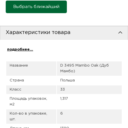
пис
Выбрать ближайший
дир
Характеристики товара
пис
подробнее...
дир
Название
D 3495 Mambo Oak (Дуб
Мамбо)
Страна
Польша
Класс
33
Площадь упаковок,
1,317
м2
Кол-во в упаковке,
6
шт.