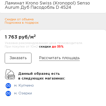
нам
Ламинат Krono Swiss (Kronopol) Senso
Aurum Дуб Пасодобль D 4524
Скидки от объема
Подложка в подарок
маг
2
1 763 руб/м
Указана рекомендованная цена производителя.
При покупке от 10м2
cкидки
до 35%
офи
Рассчитать площадь
Данный образец есть
в следующих магазинах:
рек
м. Купчино
м. Озерки