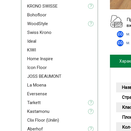
KRONO SWISSE
?
Bohofloor
П
WoodStyle
?
в
Swiss Krono
м.
Ideal
м.
KIWI
Home Inspire
Харак
Icon Floor
JOSS BEAUMONT
La Moena
Наз
Eversense
Стр
Tarkett
?
Кла
Kastamonu
?
Пло
Clix Floor (Unilin)
Кол-
Aberhof
?