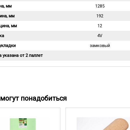
на, мм
1285
ина, мм
192
щина, мм
12
ка
4V
укладки
замковый
 указана от 2 паллет
могут понадобиться