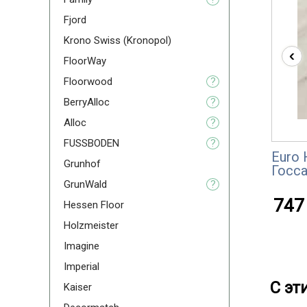
Fjord
Krono Swiss (Kronopol)
‹
FloorWay
Floorwood
?
BerryAlloc
?
Alloc
?
FUSSBODEN
?
Euro 
Grunhof
Госс
GrunWald
?
747 
Hessen Floor
Holzmeister
Imagine
Imperial
С эт
Kaiser