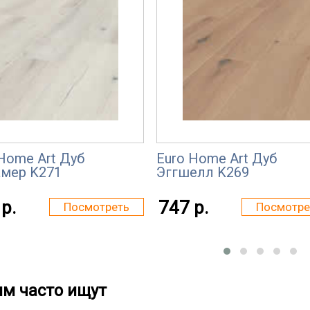
Home Art Дуб
Euro Home Art Дуб
амер K271
Эггшелл K269
р.
747 р.
Посмотреть
Посмотре
им часто ищут