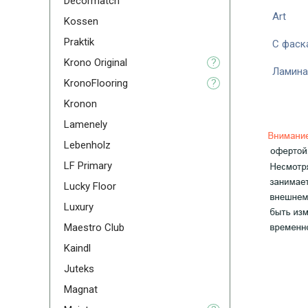
Decormatch
Art
Kossen
Praktik
С фаск
Krono Original
?
Ламина
KronoFlooring
?
Kronon
Lamenely
Lebenholz
LF Primary
Lucky Floor
Luxury
Maestro Club
Kaindl
Juteks
Magnat