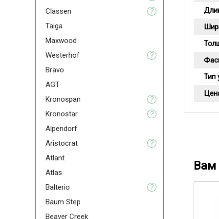
Дли
Classen
?
Taiga
Шир
Maxwood
Тол
Westerhof
?
Фас
Bravo
Тип 
AGT
Цена
Kronospan
?
Kronostar
?
Alpendorf
Aristoсrat
?
Atlant
Вам 
Atlas
Balterio
?
Baum Step
Beaver Creek