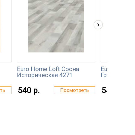
›
Euro Home Loft Сосна
Euro Home L
Историческая 4271
Гризли 437
540 р.
540 р.
ть
Посмотреть