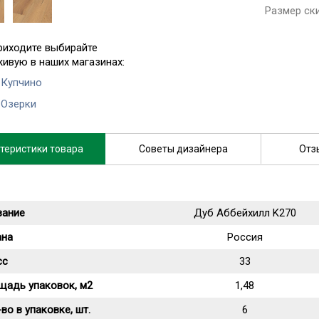
Размер ск
риходите выбирайте
живую в наших магазинах:
 Купчино
 Озерки
теристики товара
Советы дизайнера
Отз
вание
Дуб Аббейхилл K270
ана
Россия
сс
33
щадь упаковок, м2
1,48
во в упаковке, шт.
6