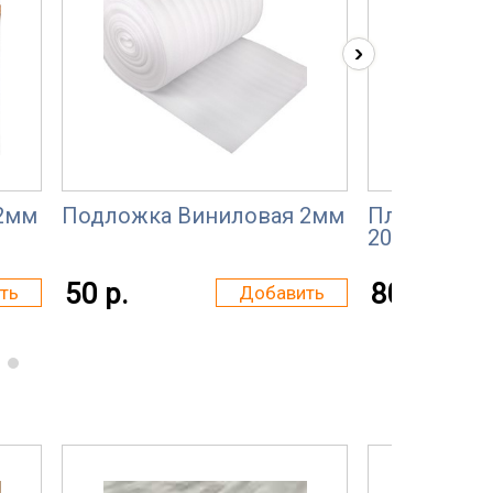
›
2мм
Подложка Виниловая 2мм
Пленка пол
200 мкм
50 р.
80 р.
ть
Добавить