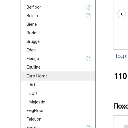
Belfloor
?
‹
Belgio
?
Biene
Bode
Brugge
Eden
Подл
Elesgo
?
Equlline
110 
Euro Home
Art
Loft
Majestic
Пох
EvigFloor
Falquon
Family
?